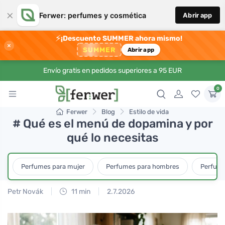
×
Ferwer: perfumes y cosmética
Abrir app
⚡
¡Descuento SUMMER ahora mismo!
×
SUMMER
Abrir app
Envío gratis en pedidos superiores a 95 EUR
0
Ferwer
Blog
Estilo de vida
# Qué es el menú de dopamina y por
qué lo necesitas
Perfumes para mujer
Perfumes para hombres
Perfume
Petr Novák
11 min
2.7.2026