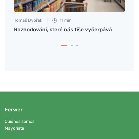
Tomáš Dvořák
11 min
Eva No
o y
Rozhodování, které nás tiše vyčerpává
Cómo 
de sa
Ferwer
Quiénes somos
Mayorista