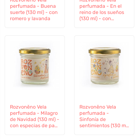
perfumada - Buena
perfumada - En el
suerte (130 ml) - con
reino de los sueños
romero y lavanda
(130 ml) - con
lavanda relajante
Rozvoněno Vela
Rozvoněno Vela
perfumada - Milagro
perfumada -
de Navidad (130 ml) -
Sinfonía de
con especias de pan
sentimientos (130 ml)
de jengibre
- con lavanda e
ylang-ylang