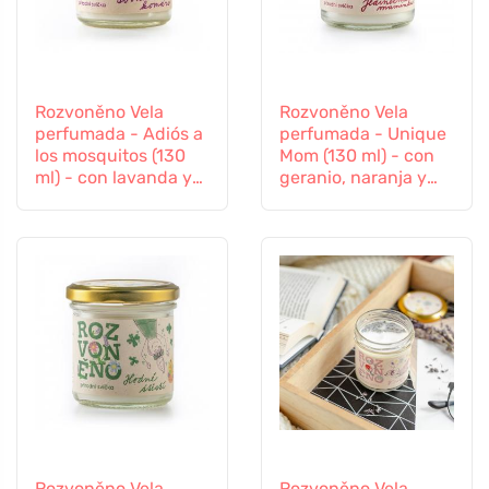
Rozvoněno Vela
Rozvoněno Vela
perfumada - Adiós a
perfumada - Unique
los mosquitos (130
Mom (130 ml) - con
ml) - con lavanda y
geranio, naranja y
hierba limón
pachulí
Rozvoněno Vela
Rozvoněno Vela