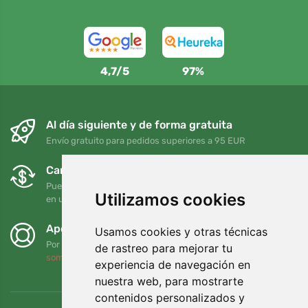
4,7/5
97%
Al día siguiente y de forma gratuita
Envío gratuito para pedidos superiores a 95 EUR
Cambios y devoluciones gratuitos
Puede devolver o cambiar su pedido en cualquier momento
Utilizamos cookies
en un plazo de 90 días
Apoyamos a Trees.org
Usamos cookies y otras técnicas
Por cada pedido plantamos un árbol. Leer más
Quiénes
de rastreo para mejorar tu
somos
.
experiencia de navegación en
nuestra web, para mostrarte
contenidos personalizados y