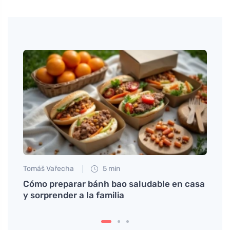
Tomáš Vařecha
5 min
Anna 
cillo
Cómo preparar bánh bao saludable en casa
Descu
y sorprender a la familia
forta