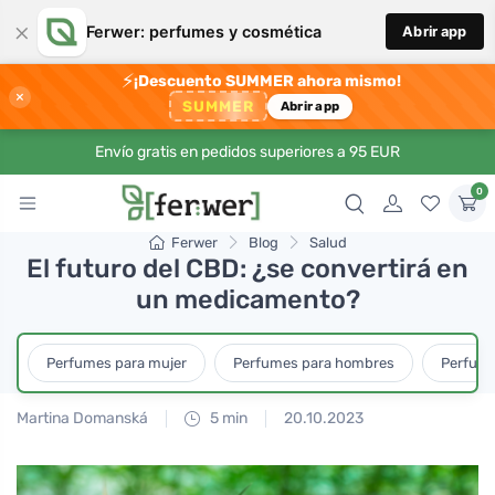
×
Ferwer: perfumes y cosmética
Abrir app
⚡
¡Descuento SUMMER ahora mismo!
×
SUMMER
Abrir app
Envío gratis en pedidos superiores a 95 EUR
0
Ferwer
Blog
Salud
El futuro del CBD: ¿se convertirá en
un medicamento?
Perfumes para mujer
Perfumes para hombres
Perfume
Martina Domanská
5 min
20.10.2023