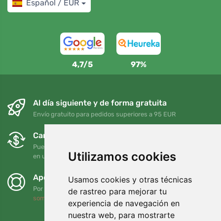
Español / EUR
4,7/5
97%
Al día siguiente y de forma gratuita
Envío gratuito para pedidos superiores a 95 EUR
Cambios y devoluciones gratuitos
Puede devolver o cambiar su pedido en cualquier momento
Utilizamos cookies
en un plazo de 90 días
Apoyamos a Trees.org
Usamos cookies y otras técnicas
Por cada pedido plantamos un árbol. Leer más
Quiénes
de rastreo para mejorar tu
somos
.
experiencia de navegación en
nuestra web, para mostrarte