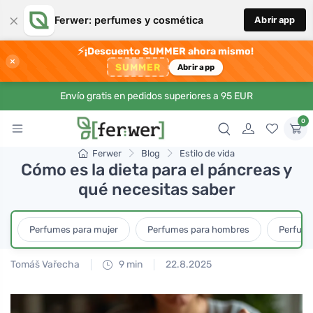
×
Ferwer: perfumes y cosmética
Abrir app
⚡
¡Descuento SUMMER ahora mismo!
×
SUMMER
Abrir app
Envío gratis en pedidos superiores a 95 EUR
0
Ferwer
Blog
Estilo de vida
Cómo es la dieta para el páncreas y
qué necesitas saber
Perfumes para mujer
Perfumes para hombres
Perfume
Tomáš Vařecha
9 min
22.8.2025