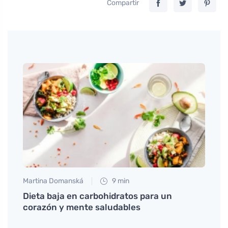
Compartir
Martina Domanská
9 min
Jan S
Dieta baja en carbohidratos para un
Mejor
corazón y mente saludables