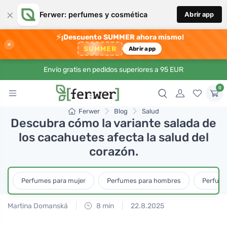
×
Ferwer: perfumes y cosmética
Abrir app
⚡
¡Descuento SUMMER ahora mismo!
×
SUMMER
Abrir app
Envío gratis en pedidos superiores a 95 EUR
0
Ferwer
Blog
Salud
Descubra cómo la variante salada de
los cacahuetes afecta la salud del
corazón.
Perfumes para mujer
Perfumes para hombres
Perfume
Martina Domanská
8 min
22.8.2025