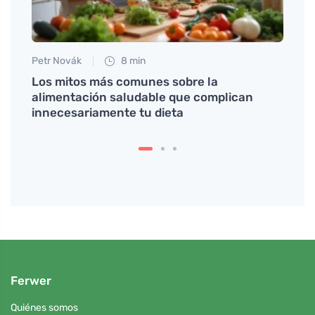
Petr Novák
8 min
Petr N
as
Los mitos más comunes sobre la
El ej
alimentación saludable que complican
lo qu
innecesariamente tu dieta
pequ
Ferwer
Quiénes somos