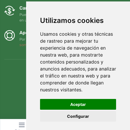
Cambios y devoluciones gratuitos
Puede devolver o cambiar su pedido en cualquier momento
Utilizamos cookies
en un plazo de 90 días
Apoyamos a Trees.org
Usamos cookies y otras técnicas
Por cada pedido plantamos un árbol. Leer más
Quiénes
de rastreo para mejorar tu
somos
.
experiencia de navegación en
nuestra web, para mostrarte
contenidos personalizados y
anuncios adecuados, para analizar
el tráfico en nuestra web y para
comprender de donde llegan
nuestros visitantes.
Aceptar
Configurar
© Topshelf s.r.o. Todos los derechos reservados.