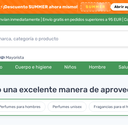
⚡
¡Descuento SUMMER ahora mismo!
SUMMER
Abrir a
envían inmediatamente |
Envío gratis en pedidos superiores a 95 EUR
| C
Mayorista
ro
Cuerpo e higiene
Niños
Hombre
Sal
 una excelente manera de aprovec
Perfumes para hombres
Perfumes unisex
Fragancias para el h