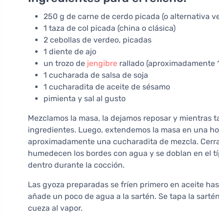
250 g de carne de cerdo picada (o alternativa v
1 taza de col picada (china o clásica)
2 cebollas de verdeo, picadas
1 diente de ajo
un trozo de
jengibre
rallado (aproximadamente 
1 cucharada de salsa de soja
1 cucharadita de aceite de sésamo
pimienta y sal al gusto
Mezclamos la masa, la dejamos reposar y mientras t
ingredientes. Luego, extendemos la masa en una hoj
aproximadamente una cucharadita de mezcla. Cerrar 
humedecen los bordes con agua y se doblan en el tí
dentro durante la cocción.
Las gyoza preparadas se fríen primero en aceite has
añade un poco de agua a la sartén. Se tapa la sartén
cueza al vapor.