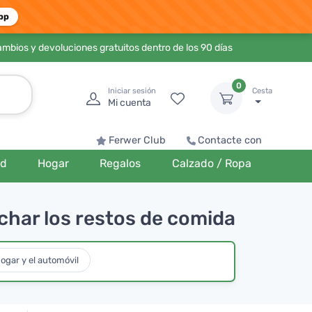
pp
ambios y devoluciones gratuitos dentro de los 90 días
0
Iniciar sesión
Cesta
Mi cuenta
Ferwer Club
Contacte con
ud
Hogar
Regalos
Calzado / Ropa
har los restos de comida
ogar y el automóvil