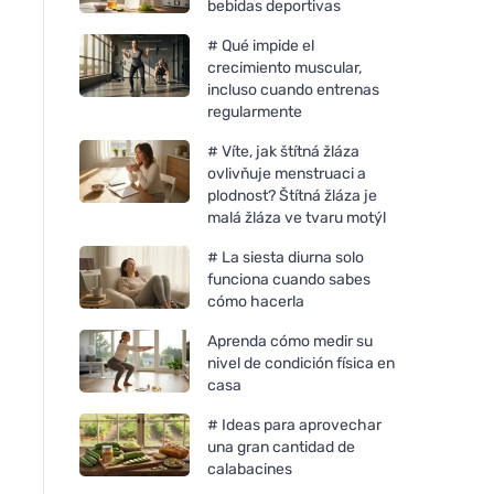
bebidas deportivas
# Qué impide el
crecimiento muscular,
incluso cuando entrenas
regularmente
# Víte, jak štítná žláza
ovlivňuje menstruaci a
plodnost? Štítná žláza je
malá žláza ve tvaru motýl
# La siesta diurna solo
funciona cuando sabes
cómo hacerla
Aprenda cómo medir su
nivel de condición física en
casa
# Ideas para aprovechar
una gran cantidad de
calabacines