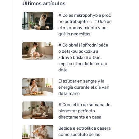
Últimos artículos
# Co es mikropohyb a proč
ho potřebujete → # Qué es
el micromovimiento y por
qué lo necesitas
# Co obnáší přírodní péče
o dětskou pokožku a
zdravé bříško ## Qué
implica el cuidado natural
de la
El azúcar en sangre y la
energía durante el día van
de la mano
# Cree el fin de semana de
bienestar perfecto
directamente en casa
Bebida electrolítica casera
como sustituto de las