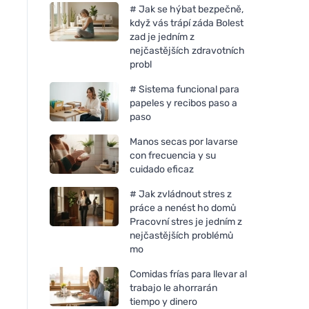
# Jak se hýbat bezpečně,
když vás trápí záda Bolest
zad je jedním z
nejčastějších zdravotních
probl
# Sistema funcional para
papeles y recibos paso a
paso
Manos secas por lavarse
con frecuencia y su
cuidado eficaz
# Jak zvládnout stres z
práce a nenést ho domů
Pracovní stres je jedním z
nejčastějších problémů
mo
Comidas frías para llevar al
trabajo le ahorrarán
tiempo y dinero