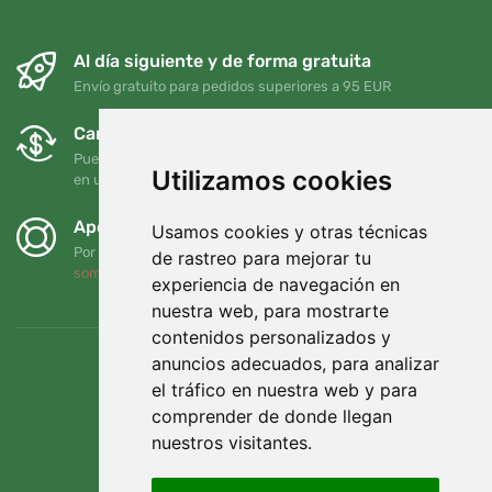
Al día siguiente y de forma gratuita
Envío gratuito para pedidos superiores a 95 EUR
Cambios y devoluciones gratuitos
Puede devolver o cambiar su pedido en cualquier momento
Utilizamos cookies
en un plazo de 90 días
Apoyamos a Trees.org
Usamos cookies y otras técnicas
Por cada pedido plantamos un árbol. Leer más
Quiénes
de rastreo para mejorar tu
somos
.
experiencia de navegación en
nuestra web, para mostrarte
contenidos personalizados y
anuncios adecuados, para analizar
el tráfico en nuestra web y para
comprender de donde llegan
nuestros visitantes.