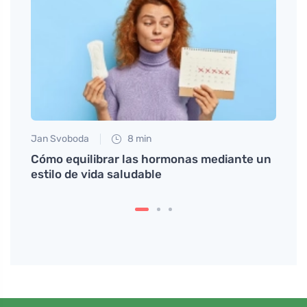
Jan Svoboda
8 min
Petr N
o y
Cómo equilibrar las hormonas mediante un
Cómo 
estilo de vida saludable
apoya