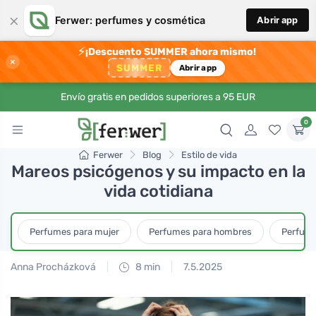
×
Ferwer: perfumes y cosmética
Abrir app
⚡
¡Descuento SUMMER ahora mismo!
×
SUMMER
Abrir app
Envío gratis en pedidos superiores a 95 EUR
0
Ferwer
Blog
Estilo de vida
Mareos psicógenos y su impacto en la
vida cotidiana
Perfumes para mujer
Perfumes para hombres
Perfume
Anna Procházková
8 min
7.5.2025