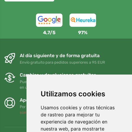
4,7/5
97%
Al día siguiente y de forma gratuita
Envío gratuito para pedidos superiores a 95 EUR
Cambios y devoluciones gratuitos
Puede devolver o cambiar su pedido en cualquier momento
en un plazo de 90 días
Utilizamos cookies
Apoyamos a Trees.org
Usamos cookies y otras técnicas
Por cada pedido plantamos un árbol. Leer más
Quiénes
somos
.
de rastreo para mejorar tu
experiencia de navegación en
nuestra web, para mostrarte