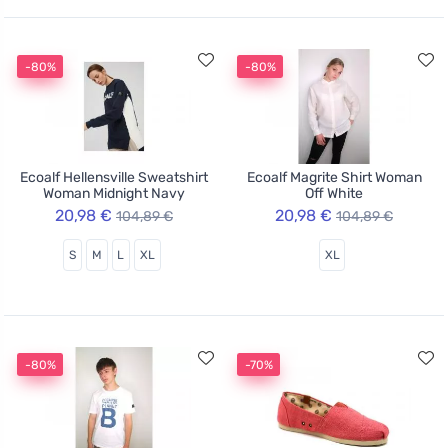
-80%
-80%
Ecoalf Hellensville Sweatshirt
Ecoalf Magrite Shirt Woman
Woman Midnight Navy
Off White
20,98 €
20,98 €
104,89 €
104,89 €
S
M
L
XL
XL
-80%
-70%