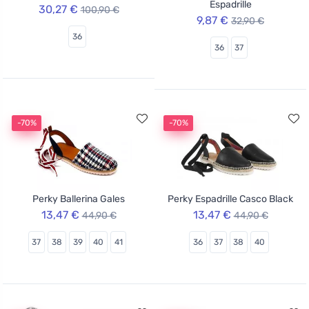
Espadrille
30,27 €
100,90 €
9,87 €
32,90 €
36
36
37
-70%
-70%
Perky Ballerina Gales
Perky Espadrille Casco Black
13,47 €
13,47 €
44,90 €
44,90 €
37
38
39
40
41
36
37
38
40