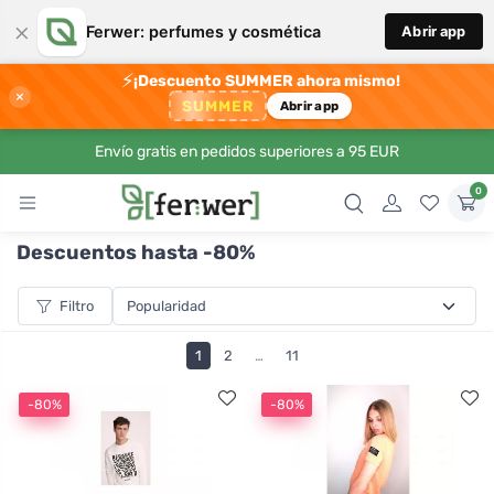
×
Ferwer: perfumes y cosmética
Abrir app
⚡
¡Descuento SUMMER ahora mismo!
×
SUMMER
Abrir app
Envío gratis en pedidos superiores a 95 EUR
0
Descuentos hasta -80%
Filtro
1
2
…
11
-80%
-80%