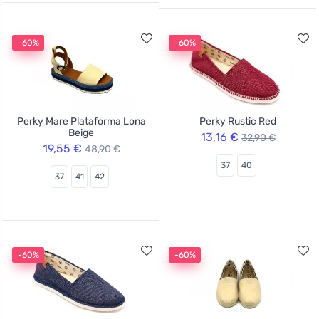
-60%
-60%
Perky Mare Plataforma Lona
Perky Rustic Red
Beige
13,16 €
32,90 €
19,55 €
48,90 €
37
40
37
41
42
-60%
-60%