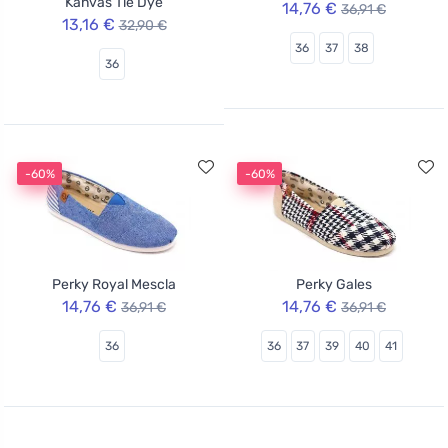
Kanvas Tie Dye
14,76 €
36,91 €
13,16 €
32,90 €
36
37
38
36
-60%
-60%
Perky Royal Mescla
Perky Gales
14,76 €
14,76 €
36,91 €
36,91 €
36
36
37
39
40
41