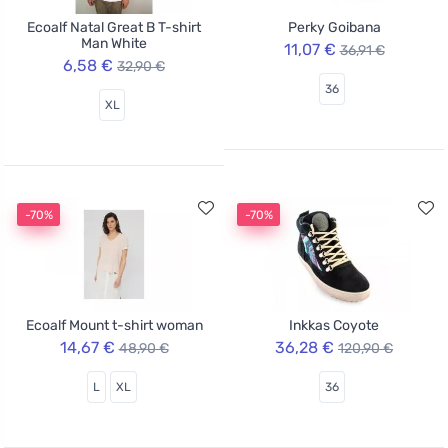
Ecoalf Natal Great B T-shirt
Perky Goibana
Man White
11,07 €
36,91 €
6,58 €
32,90 €
36
XL
-70%
-70%
Ecoalf Mount t-shirt woman
Inkkas Coyote
14,67 €
36,28 €
48,90 €
120,90 €
L
XL
36