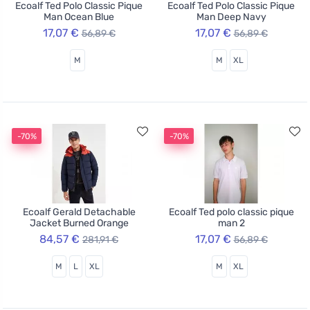
Ecoalf Ted Polo Classic Pique
Ecoalf Ted Polo Classic Pique
Man Ocean Blue
Man Deep Navy
17,07 €
17,07 €
56,89 €
56,89 €
M
M
XL
-70%
-70%
Ecoalf Gerald Detachable
Ecoalf Ted polo classic pique
Jacket Burned Orange
man 2
84,57 €
17,07 €
281,91 €
56,89 €
M
L
XL
M
XL