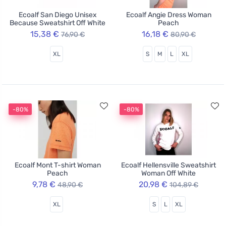
Ecoalf San Diego Unisex
Ecoalf Angie Dress Woman
Because Sweatshirt Off White
Peach
15,38 €
16,18 €
76,90 €
80,90 €
XL
S
M
L
XL
-80%
-80%
Ecoalf Mont T-shirt Woman
Ecoalf Hellensville Sweatshirt
Peach
Woman Off White
9,78 €
20,98 €
48,90 €
104,89 €
XL
S
L
XL