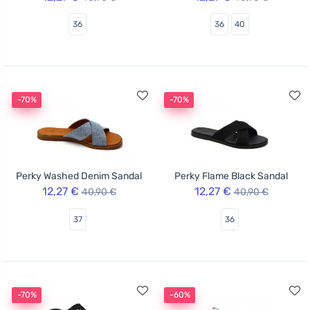
36
36
40
-70%
-70%
Perky Washed Denim Sandal
Perky Flame Black Sandal
12,27 €
12,27 €
40,90 €
40,90 €
37
36
-70%
-60%