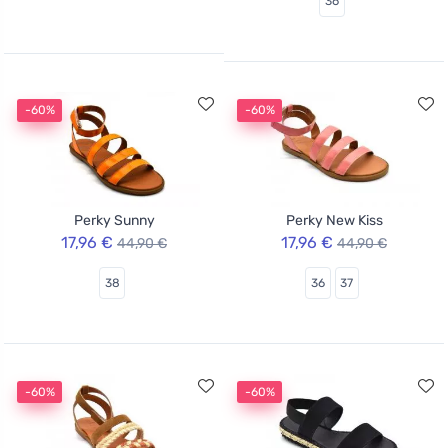
36
-60%
-60%
Perky Sunny
Perky New Kiss
17,96 €
17,96 €
44,90 €
44,90 €
38
36
37
-60%
-60%