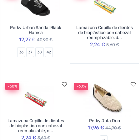
Perky Urban Sandal Black
Lamazuna Cepillo de dientes
Hamsa
de bioplástico con cabezal
reemplazable, d...
12,27 €
40,90 €
2,24 €
5,60 €
36
37
38
42
-60%
-60%
Lamazuna Cepillo de dientes
Perky Juta Duo
de bioplástico con cabezal
17,96 €
44,90 €
reemplazable, d...
2,24 €
5,60 €