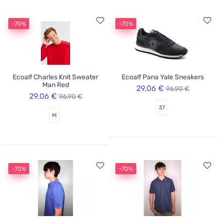
-70%
-70%
Ecoalf Charles Knit Sweater
Ecoalf Pana Yale Sneakers
Man Red
29,06 €
96,90 €
29,06 €
96,90 €
37
M
-70%
-70%