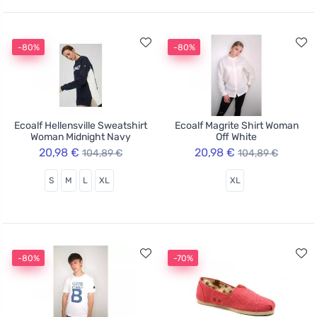
-80%
-80%
Ecoalf Hellensville Sweatshirt
Ecoalf Magrite Shirt Woman
Woman Midnight Navy
Off White
20,98 €
20,98 €
104,89 €
104,89 €
S
M
L
XL
XL
-80%
-70%