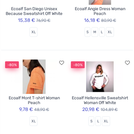
Ecoalf San Diego Unisex
Ecoalf Angie Dress Woman
Because Sweatshirt Off White
Peach
15,38 €
16,18 €
76,90 €
80,90 €
XL
S
M
L
XL
-80%
-80%
Ecoalf Mont T-shirt Woman
Ecoalf Hellensville Sweatshirt
Peach
Woman Off White
9,78 €
20,98 €
48,90 €
104,89 €
XL
S
L
XL