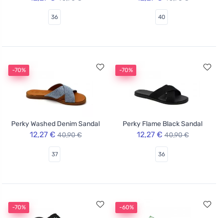
36
40
-70%
-70%
Perky Washed Denim Sandal
Perky Flame Black Sandal
12,27 €
12,27 €
40,90 €
40,90 €
37
36
-70%
-60%