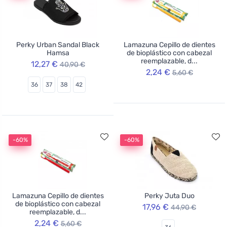
Perky Urban Sandal Black
Lamazuna Cepillo de dientes
Hamsa
de bioplástico con cabezal
reemplazable, d...
12,27 €
40,90 €
2,24 €
5,60 €
36
37
38
42
-60%
-60%
Lamazuna Cepillo de dientes
Perky Juta Duo
de bioplástico con cabezal
17,96 €
44,90 €
reemplazable, d...
2,24 €
5,60 €