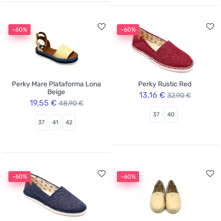
-60%
-60%
Perky Mare Plataforma Lona
Perky Rustic Red
Beige
13,16 €
32,90 €
19,55 €
48,90 €
37
40
37
41
42
-60%
-60%