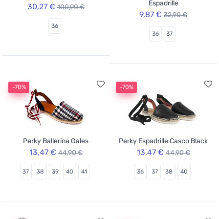
Espadrille
30,27 €
100,90 €
9,87 €
32,90 €
36
36
37
-70%
-70%
Perky Ballerina Gales
Perky Espadrille Casco Black
13,47 €
13,47 €
44,90 €
44,90 €
37
38
39
40
41
36
37
38
40