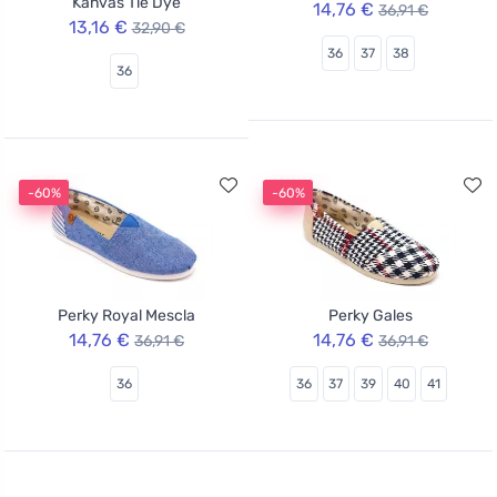
Kanvas Tie Dye
14,76 €
36,91 €
13,16 €
32,90 €
36
37
38
36
-60%
-60%
Perky Royal Mescla
Perky Gales
14,76 €
14,76 €
36,91 €
36,91 €
36
36
37
39
40
41