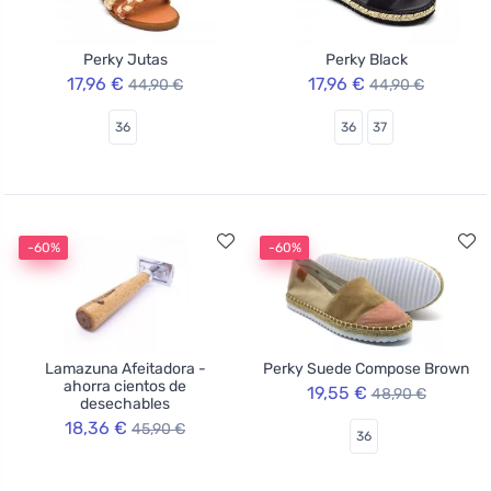
Perky Jutas
Perky Black
17,96 €
17,96 €
44,90 €
44,90 €
36
36
37
-60%
-60%
Lamazuna Afeitadora -
Perky Suede Compose Brown
ahorra cientos de
19,55 €
48,90 €
desechables
18,36 €
45,90 €
36