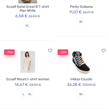
Ecoalf Natal Great B T-shirt
Perky Goibana
Man White
11,07 €
36,91 €
6,58 €
32,90 €
36
XL
-70%
-70%
Ecoalf Mount t-shirt woman
Inkkas Coyote
14,67 €
36,28 €
48,90 €
120,90 €
L
XL
36