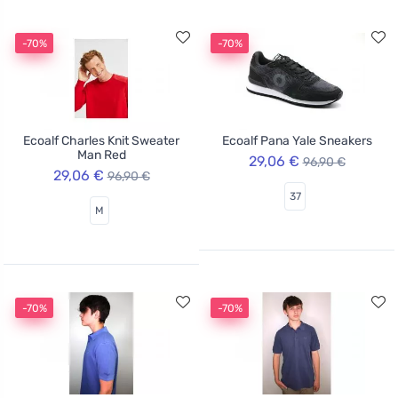
-70%
-70%
Ecoalf Charles Knit Sweater
Ecoalf Pana Yale Sneakers
Man Red
29,06 €
96,90 €
29,06 €
96,90 €
37
M
-70%
-70%