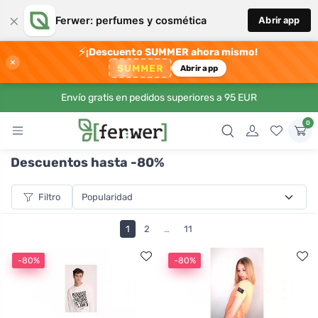
×
Ferwer: perfumes y cosmética
Abrir app
⚡
¡Descuento SUMMER ahora mismo!
×
SUMMER
Abrir app
Envío gratis en pedidos superiores a 95 EUR
0
Descuentos hasta -80%
Filtro
1
2
…
11
-80%
-80%