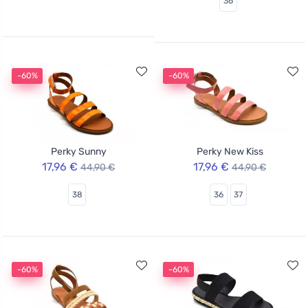
36
-60%
-60%
Perky Sunny
Perky New Kiss
17,96 €
17,96 €
44,90 €
44,90 €
38
36
37
-60%
-60%