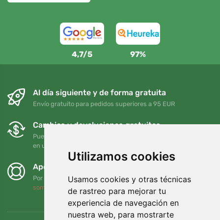
4,7/5
97%
Al día siguiente y de forma gratuita
Envío gratuito para pedidos superiores a 95 EUR
Cambios y devoluciones gratuitos
Puede devolver o cambiar su pedido en cualquier momento
en un plazo de 90 días
Utilizamos cookies
Apoyamos a Trees.org
Usamos cookies y otras técnicas
Por cada pedido plantamos un árbol. Leer más
Quiénes
somos
.
de rastreo para mejorar tu
experiencia de navegación en
nuestra web, para mostrarte