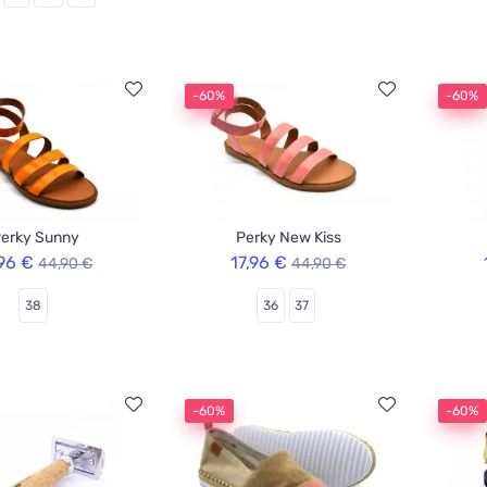
-60%
-60%
erky Sunny
Perky New Kiss
,96 €
17,96 €
44,90 €
44,90 €
38
36
37
-60%
-60%