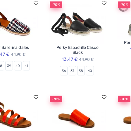
-70%
-70%
Per
 Ballerina Gales
Perky Espadrille Casco
Black
,47 €
44,90 €
13,47 €
44,90 €
38
39
40
41
36
37
38
40
-70%
-70%