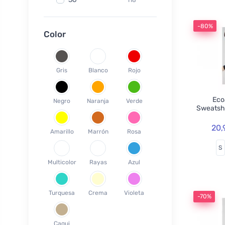
Fair Squared
9
37
120
Lamazuna
7
-80%
38
78
Color
Ecodis
37
39
45
Officina Naturae
6
40
58
OnlyBio
1
Gris
Blanco
Rojo
41
65
Endles by Econea
3
42
35
Pinke Welle
3
Ecoa
Negro
Naranja
Verde
43
26
Sweatsh
Lonka
1
44
17
Jack n Jill
35
20,
Amarillo
Marrón
Rosa
45
18
Einhorn
5
S
46
19
Weleda
1
Multicolor
Rayas
Azul
XS
3
Circular Cup
1
S
19
Neobotanics
17
Turquesa
Crema
Violeta
M
40
-70%
FINO
4
L
39
Bombus
1
Caqui