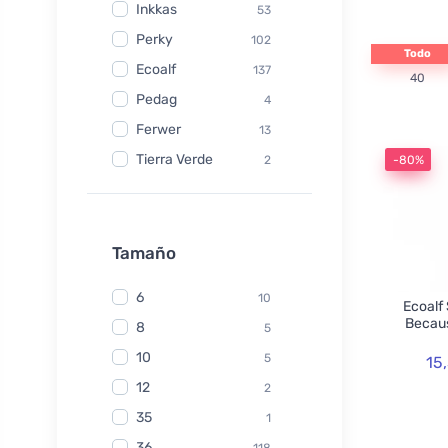
Inkkas
53
Perky
102
Todo
Ecoalf
137
40
Pedag
4
Ferwer
13
Tierra Verde
2
-80%
Watersavers
6
Made Sustained
1
Yuuki
Tamaño
1
TIO
6
6
10
Ecoalf
Hydrophil
5
Becaus
8
5
Kongy
7
10
5
15
Radico
31
12
2
Swirl
2
35
1
laSaponaria
7
36
118