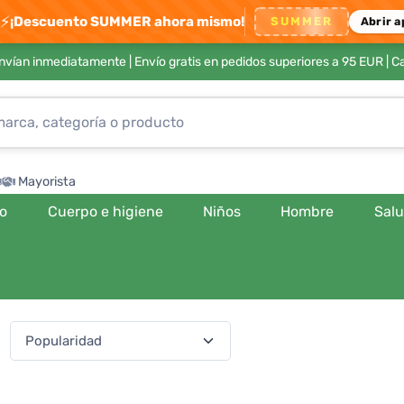
⚡
¡Descuento SUMMER ahora mismo!
SUMMER
Abrir a
envían inmediatamente |
Envío gratis en pedidos superiores a 95 EUR
| C
Mayorista
ro
Cuerpo e higiene
Niños
Hombre
Sal
:
(541 productos)