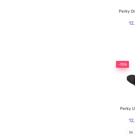
Perky O
12
-70%
Perky U
12
36