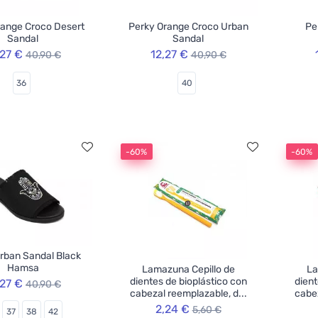
range Croco Desert
Perky Orange Croco Urban
Pe
Sandal
Sandal
,27 €
12,27 €
40,90 €
40,90 €
36
40
-60%
-60%
rban Sandal Black
Hamsa
Lamazuna Cepillo de
La
dientes de bioplástico con
dient
,27 €
40,90 €
cabezal reemplazable, d...
cabez
2,24 €
5,60 €
37
38
42