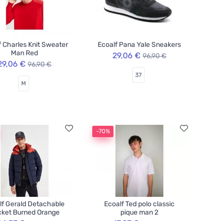
f Charles Knit Sweater
Ecoalf Pana Yale Sneakers
Man Red
29,06 €
96,90 €
29,06 €
96,90 €
37
M
-70%
lf Gerald Detachable
Ecoalf Ted polo classic
ket Burned Orange
pique man 2