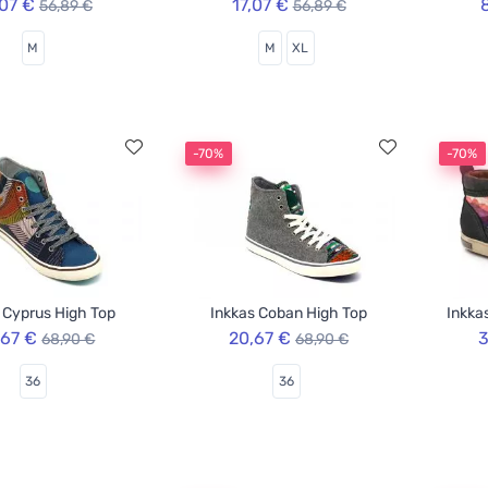
,07 €
17,07 €
56,89 €
56,89 €
M
M
XL
-70%
-70%
 Cyprus High Top
Inkkas Coban High Top
Inkka
,67 €
20,67 €
3
68,90 €
68,90 €
36
36