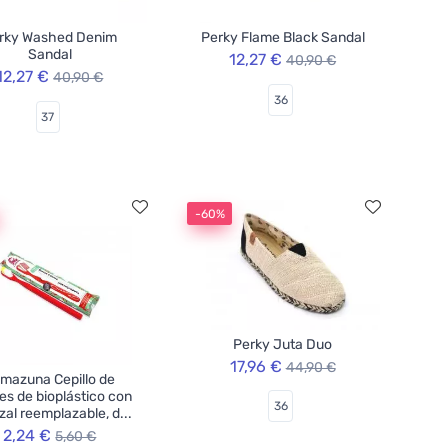
rky Washed Denim
Perky Flame Black Sandal
Sandal
12,27 €
40,90 €
12,27 €
40,90 €
36
37
-60%
Perky Juta Duo
17,96 €
44,90 €
mazuna Cepillo de
es de bioplástico con
36
al reemplazable, d...
2,24 €
5,60 €