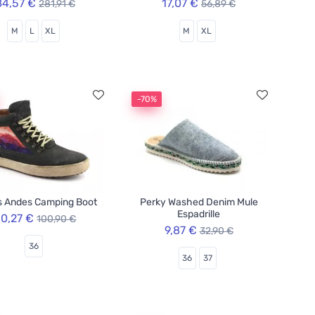
84,57 €
17,07 €
281,91 €
56,89 €
M
L
XL
M
XL
-70%
s Andes Camping Boot
Perky Washed Denim Mule
Espadrille
0,27 €
100,90 €
9,87 €
32,90 €
36
36
37