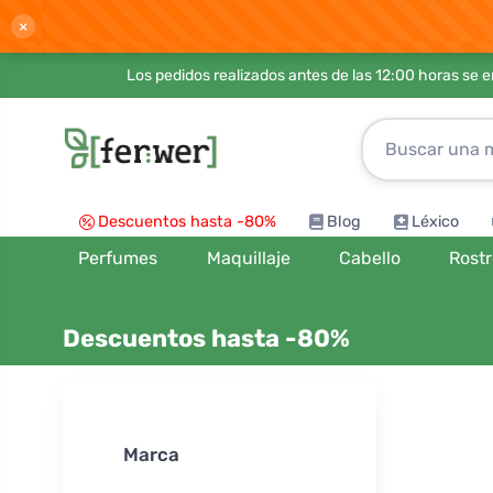
×
Los pedidos realizados antes de las 12:00 horas se 
Descuentos hasta -80%
Blog
Léxico
Perfumes
Maquillaje
Cabello
Rost
Descuentos hasta -80%
Ordenar por
Marca