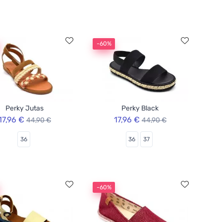
-60%
Perky Jutas
Perky Black
17,96 €
17,96 €
44,90 €
44,90 €
36
36
37
-60%