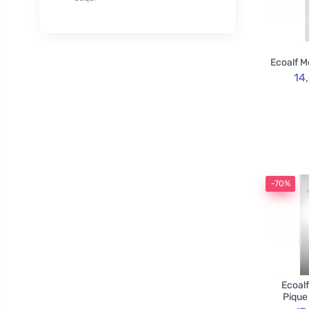
XL
50
Rozvoněno
29
120cm
3
TOOT!
1
130cm
2
Goliate
10
Ecoalf M
160cm
2
Chimpanzee
1
14
Blossombs
30
Innobiz
1
Velvety
2
Childs Farm
6
Allnature
1
-70%
BemaBio
2
Ecoalf
Pique