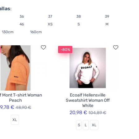
allas
:
36
37
38
39
46
XS
S
M
130cm
160cm
-80%
f Mont T-shirt Woman
Ecoalf Hellensville
Peach
Sweatshirt Woman Off
White
9,78 €
48,90 €
20,98 €
104,89 €
XL
S
L
XL