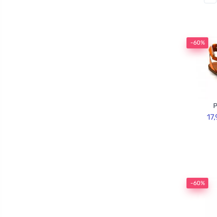
-60%
P
17
-60%