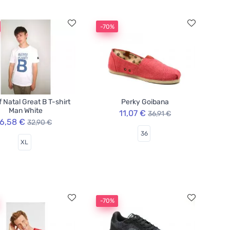
-70%
f Natal Great B T-shirt
Perky Goibana
Man White
11,07 €
36,91 €
6,58 €
32,90 €
36
XL
-70%