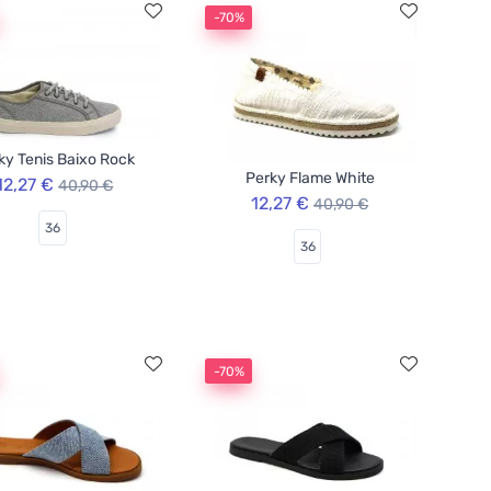
-70%
ky Tenis Baixo Rock
Perky Flame White
12,27 €
40,90 €
12,27 €
40,90 €
36
36
-70%