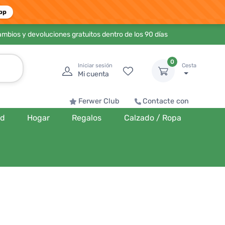
pp
ambios y devoluciones gratuitos dentro de los 90 días
0
Iniciar sesión
Cesta
Mi cuenta
Ferwer Club
Contacte con
ud
Hogar
Regalos
Calzado / Ropa