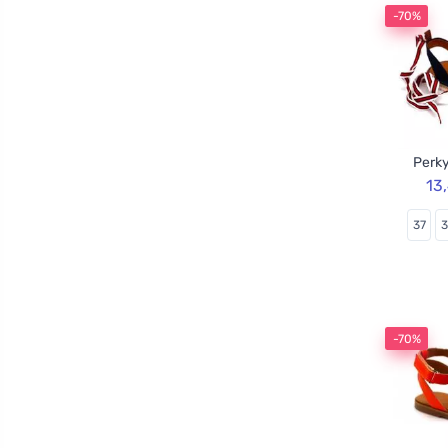
-70%
Perky
13
37
-70%