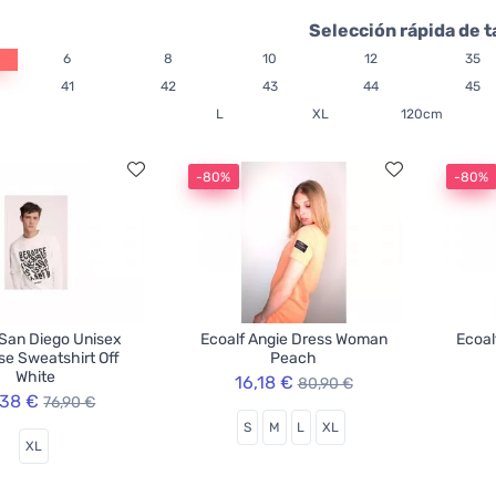
Selección rápida de t
6
8
10
12
35
41
42
43
44
45
L
XL
120cm
-80%
-80%
 San Diego Unisex
Ecoalf Angie Dress Woman
Ecoal
e Sweatshirt Off
Peach
White
16,18 €
80,90 €
,38 €
76,90 €
S
M
L
XL
XL