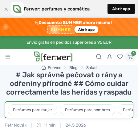
×
Ferwer: perfumes y cosmética
Abrir app
⚡
¡Descuento SUMMER ahora mismo!
×
SUMMER
Abrir app
Envío gratis en pedidos superiores a 95 EUR
0
Ferwer
Blog
Salud
# Jak správně pečovat o rány a
odřeniny přírodně ## Cómo cuidar
correctamente las heridas y raspadu
Perfumes para mujer
Perfumes para hombres
Perfume
Petr Novák
11 min
24.5.2026