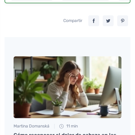
Compartir
Martina Domanská
11 min
Tomáš