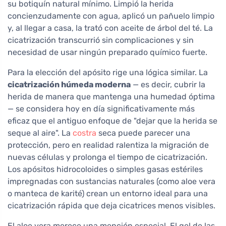
su botiquín natural mínimo. Limpió la herida
concienzudamente con agua, aplicó un pañuelo limpio
y, al llegar a casa, la trató con aceite de árbol del té. La
cicatrización transcurrió sin complicaciones y sin
necesidad de usar ningún preparado químico fuerte.
Para la elección del apósito rige una lógica similar. La
cicatrización húmeda moderna
— es decir, cubrir la
herida de manera que mantenga una humedad óptima
— se considera hoy en día significativamente más
eficaz que el antiguo enfoque de "dejar que la herida se
seque al aire". La
costra
seca puede parecer una
protección, pero en realidad ralentiza la migración de
nuevas células y prolonga el tiempo de cicatrización.
Los apósitos hidrocoloides o simples gasas estériles
impregnadas con sustancias naturales (como aloe vera
o manteca de karité) crean un entorno ideal para una
cicatrización rápida que deja cicatrices menos visibles.
El aloe vera merece una mención especial. El gel de las