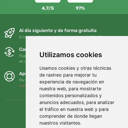
4,7/5
97%
Al día siguiente y de forma gratuita
Envío gratuito para pedidos superiores a 95 EUR
Cambios y devoluciones gratuitos
Utilizamos cookies
Puede devolver o cambiar su pedido en cualquier momento
en un plazo de 90 días
Usamos cookies y otras técnicas
Apoyamos a Trees.org
de rastreo para mejorar tu
Por cada pedido plantamos un árbol. Leer más
Quiénes
experiencia de navegación en
somos
.
nuestra web, para mostrarte
contenidos personalizados y
anuncios adecuados, para analizar
el tráfico en nuestra web y para
comprender de donde llegan
nuestros visitantes.