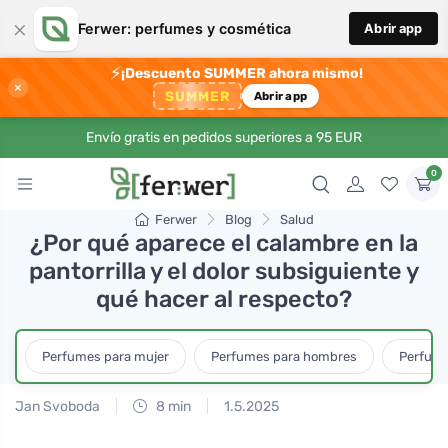
×
Ferwer: perfumes y cosmética
Abrir app
⚡
¡Descuento SUMMER ahora mismo!
×
SUMMER
Abrir app
Envío gratis en pedidos superiores a 95 EUR
0
Ferwer
Blog
Salud
¿Por qué aparece el calambre en la
pantorrilla y el dolor subsiguiente y
qué hacer al respecto?
Perfumes para mujer
Perfumes para hombres
Perfume
Jan Svoboda
8 min
1.5.2025