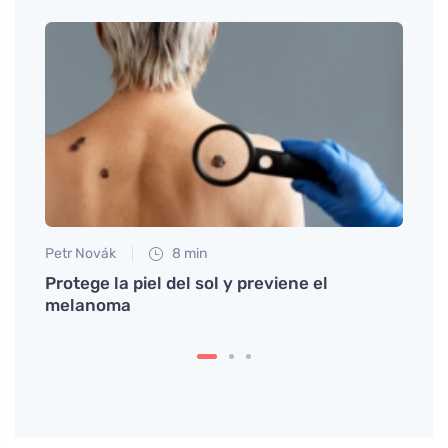
Petr Novák
8 min
Petr N
lada
Protege la piel del sol y previene el
La se
melanoma
natur
movil