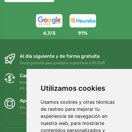
4,7/5
97%
Al día siguiente y de forma gratuita
Envío gratuito para pedidos superiores a 95 EUR
Cambios y devoluciones gratuitos
Puede devolver o cambiar su pedido en cualquier momento
Utilizamos cookies
en un plazo de 90 días
Apoyamos a Trees.org
Usamos cookies y otras técnicas
Por cada pedido plantamos un árbol. Leer más
Quiénes
de rastreo para mejorar tu
somos
.
experiencia de navegación en
nuestra web, para mostrarte
contenidos personalizados y