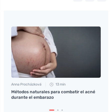
Anna Procházková
13 min
Petr N
 de
Métodos naturales para combatir el acné
La ob
durante el embarazo
ultra