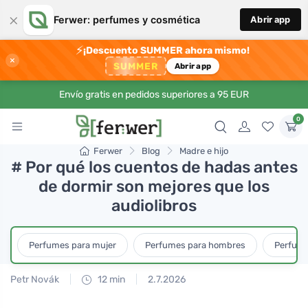
×
Ferwer: perfumes y cosmética
Abrir app
⚡
¡Descuento SUMMER ahora mismo!
×
SUMMER
Abrir app
Envío gratis en pedidos superiores a 95 EUR
0
Ferwer
Blog
Madre e hijo
# Por qué los cuentos de hadas antes
de dormir son mejores que los
audiolibros
Perfumes para mujer
Perfumes para hombres
Perfume
Petr Novák
12 min
2.7.2026