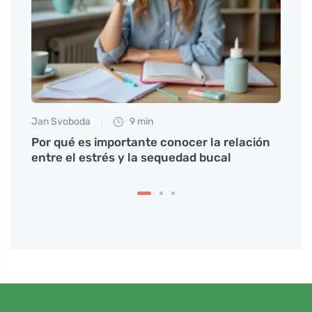
Jan Svoboda
9 min
Petr N
rdido
Por qué es importante conocer la relación
La sa
entre el estrés y la sequedad bucal
propo