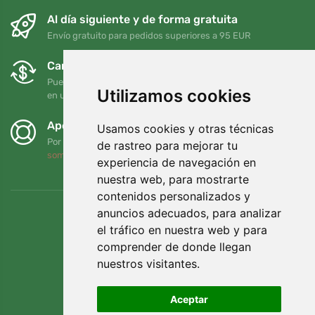
Al día siguiente y de forma gratuita
Envío gratuito para pedidos superiores a 95 EUR
Cambios y devoluciones gratuitos
Puede devolver o cambiar su pedido en cualquier momento
Utilizamos cookies
en un plazo de 90 días
Apoyamos a Trees.org
Usamos cookies y otras técnicas
Por cada pedido plantamos un árbol. Leer más
Quiénes
de rastreo para mejorar tu
somos
.
experiencia de navegación en
nuestra web, para mostrarte
contenidos personalizados y
anuncios adecuados, para analizar
el tráfico en nuestra web y para
comprender de donde llegan
nuestros visitantes.
Aceptar