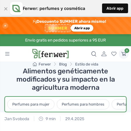
×
Ferwer: perfumes y cosmética
Abrir app
⚡
¡Descuento SUMMER ahora mismo!
×
SUMMER
Abrir app
Envío gratis en pedidos superiores a 95 EUR
0
Ferwer
Blog
Estilo de vida
Alimentos genéticamente
modificados y su impacto en la
agricultura moderna
Perfumes para mujer
Perfumes para hombres
Perfume
Jan Svoboda
9 min
29.4.2025