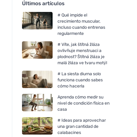
Últimos artículos
# Qué impide el
crecimiento muscular,
incluso cuando entrenas
regularmente
# Víte, jak štítná žláza
ovlivňuje menstruaci a
plodnost? Štítná žláza je
malá žláza ve tvaru motýl
# La siesta diurna solo
funciona cuando sabes
cómo hacerla
Aprenda cómo medir su
nivel de condición física en
casa
# Ideas para aprovechar
una gran cantidad de
calabacines