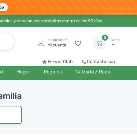
pp
ambios y devoluciones gratuitos dentro de los 90 días
0
Iniciar sesión
Cesta
Mi cuenta
Ferwer Club
Contacte con
ud
Hogar
Regalos
Calzado / Ropa
amilia