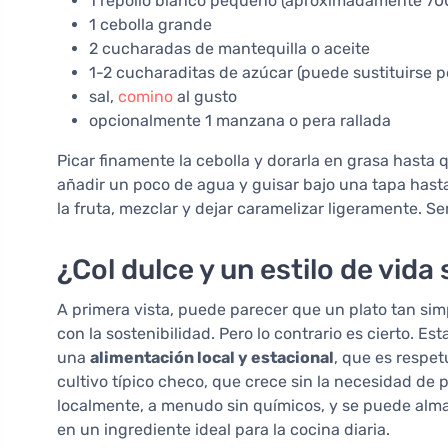
1 repollo blanco pequeño (aproximadamente 70
1 cebolla grande
2 cucharadas de mantequilla o aceite
1-2 cucharaditas de azúcar (puede sustituirse po
sal,
comino
al gusto
opcionalmente 1 manzana o pera rallada
Picar finamente la cebolla y dorarla en grasa hasta q
añadir un poco de agua y guisar bajo una tapa hasta q
la fruta, mezclar y dejar caramelizar ligeramente. Se
¿Col dulce y un estilo de vida 
A primera vista, puede parecer que un plato tan si
con la sostenibilidad. Pero lo contrario es cierto. Es
una
alimentación local y estacional
, que es respet
cultivo típico checo, que crece sin la necesidad de p
localmente, a menudo sin químicos, y se puede almac
en un ingrediente ideal para la cocina diaria.