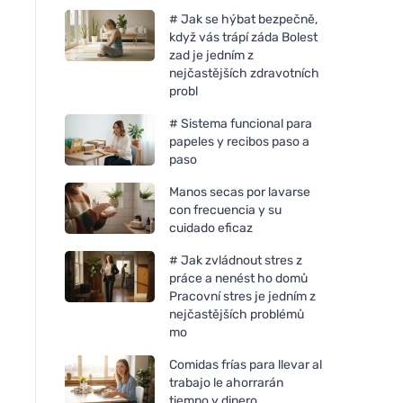
# Jak se hýbat bezpečně,
když vás trápí záda Bolest
zad je jedním z
nejčastějších zdravotních
probl
# Sistema funcional para
papeles y recibos paso a
paso
Manos secas por lavarse
con frecuencia y su
cuidado eficaz
# Jak zvládnout stres z
práce a nenést ho domů
Pracovní stres je jedním z
nejčastějších problémů
mo
Comidas frías para llevar al
trabajo le ahorrarán
tiempo y dinero