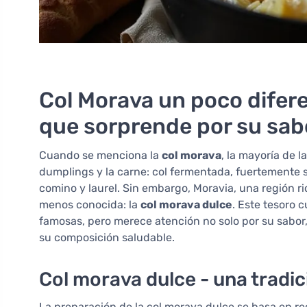
Col Morava un poco difere
que sorprende por su sabo
Cuando se menciona la
col morava
, la mayoría de l
dumplings y la carne: col fermentada, fuertemente 
comino y laurel. Sin embargo, Moravia, una región ri
menos conocida: la
col morava dulce
. Este tesoro 
famosas, pero merece atención no solo por su sabor,
su composición saludable.
Col morava dulce - una tradic
La preparación de la col morava dulce se basa en r