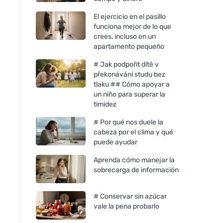
El ejercicio en el pasillo
funciona mejor de lo que
crees, incluso en un
apartamento pequeño
# Jak podpořit dítě v
překonávání studu bez
tlaku ## Cómo apoyar a
un niño para superar la
timidez
# Por qué nos duele la
cabeza por el clima y qué
puede ayudar
Aprenda cómo manejar la
sobrecarga de información
# Conservar sin azúcar
vale la pena probarlo