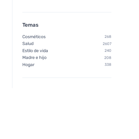
Temas
Cosméticos
268
Salud
2607
Estilo de vida
240
Madre e hijo
208
Hogar
338
Neobotanics Lipo C con
Vegetology Opti3 
espino amarillo (60 cápsulas)
EPA & DHA con vita
- forma altamente eficaz
60 cápsulas