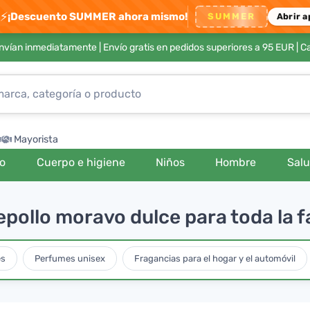
⚡
¡Descuento SUMMER ahora mismo!
SUMMER
Abrir a
envían inmediatamente |
Envío gratis en pedidos superiores a 95 EUR
| C
Mayorista
ro
Cuerpo e higiene
Niños
Hombre
Sal
pollo moravo dulce para toda la f
es
Perfumes unisex
Fragancias para el hogar y el automóvil