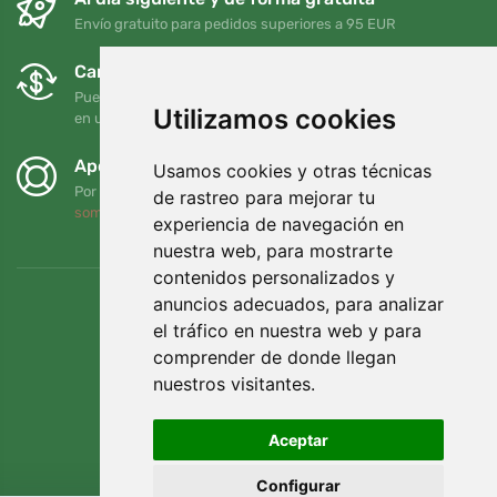
Envío gratuito para pedidos superiores a 95 EUR
Cambios y devoluciones gratuitos
Puede devolver o cambiar su pedido en cualquier momento
Utilizamos cookies
en un plazo de 90 días
Apoyamos a Trees.org
Usamos cookies y otras técnicas
Por cada pedido plantamos un árbol. Leer más
Quiénes
de rastreo para mejorar tu
somos
.
experiencia de navegación en
nuestra web, para mostrarte
contenidos personalizados y
anuncios adecuados, para analizar
el tráfico en nuestra web y para
comprender de donde llegan
nuestros visitantes.
Aceptar
Configurar