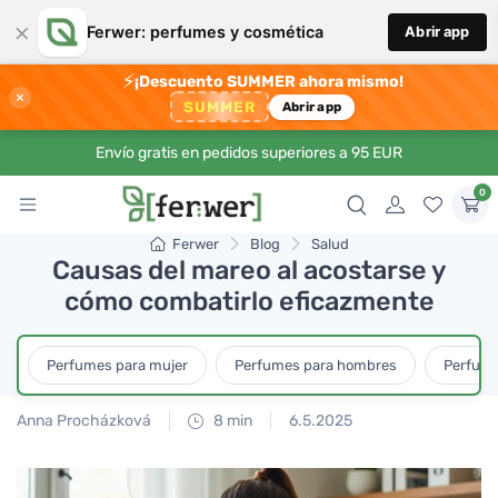
×
Ferwer: perfumes y cosmética
Abrir app
⚡
¡Descuento SUMMER ahora mismo!
×
SUMMER
Abrir app
Envío gratis en pedidos superiores a 95 EUR
0
Ferwer
Blog
Salud
Causas del mareo al acostarse y
cómo combatirlo eficazmente
Perfumes para mujer
Perfumes para hombres
Perfume
Anna Procházková
8 min
6.5.2025