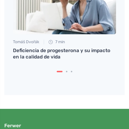
Tomáš Dvořák
7 min
Petr N
a toda
Deficiencia de progesterona y su impacto
Bramb
en la calidad de vida
unión
Ferwer