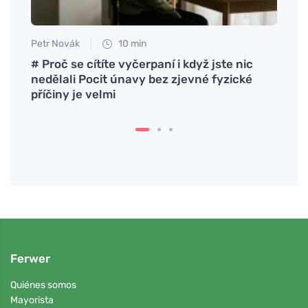
Petr Novák
10 min
Petr N
 y
# Proč se cítíte vyčerpaní i když jste nic
# Jak
nedělali Pocit únavy bez zjevné fyzické
tím #
příčiny je velmi
vody 
Ferwer
Quiénes somos
Mayorista