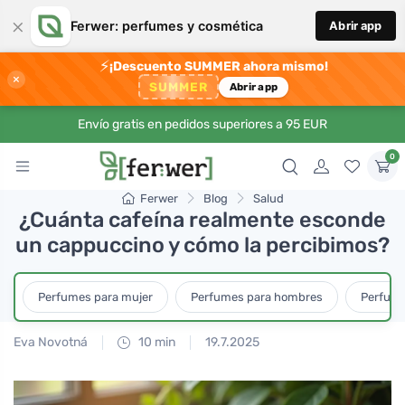
×
Ferwer: perfumes y cosmética
Abrir app
⚡
¡Descuento SUMMER ahora mismo!
×
SUMMER
Abrir app
Envío gratis en pedidos superiores a 95 EUR
0
Ferwer
Blog
Salud
¿Cuánta cafeína realmente esconde
un cappuccino y cómo la percibimos?
Perfumes para mujer
Perfumes para hombres
Perfume
Eva Novotná
10 min
19.7.2025