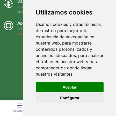
Cambios y devoluciones gratuitos
Puede devolver o cambiar su pedido en cualquier momento
Utilizamos cookies
en un plazo de 90 días
Apoyamos a Trees.org
Usamos cookies y otras técnicas
Por cada pedido plantamos un árbol. Leer más
Quiénes
de rastreo para mejorar tu
somos
.
experiencia de navegación en
nuestra web, para mostrarte
contenidos personalizados y
anuncios adecuados, para analizar
el tráfico en nuestra web y para
comprender de donde llegan
nuestros visitantes.
Aceptar
Configurar
© Topshelf s.r.o. Todos los derechos reservados.
Categoría
Buscar
Cesta