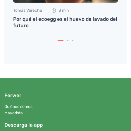
Tomáš Vařecha
8 min
Jan S
Por qué el ecoegg es el huevo de lavado del
Cómo 
tina
futuro
devol
Ferwer
Quiénes somos
Mayorista
Descarga la app