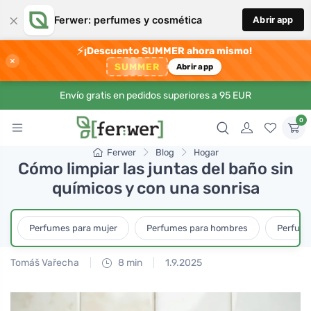
×
Ferwer: perfumes y cosmética
Abrir app
⚡
¡Descuento SUMMER ahora mismo!
×
SUMMER
Abrir app
Envío gratis en pedidos superiores a 95 EUR
0
Ferwer
Blog
Hogar
Cómo limpiar las juntas del baño sin
químicos y con una sonrisa
Perfumes para mujer
Perfumes para hombres
Perfume
Tomáš Vařecha
8 min
1.9.2025