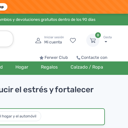
pp
ambios y devoluciones gratuitos dentro de los 90 días
0
Iniciar sesión
Cesta
Mi cuenta
Ferwer Club
Contacte con
ud
Hogar
Regalos
Calzado / Ropa
cir el estrés y fortalecer
l hogar y el automóvil