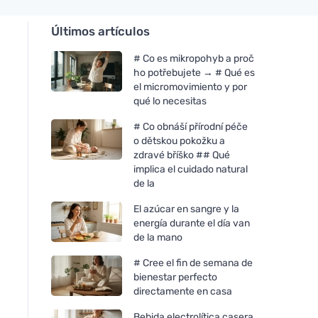
Últimos artículos
# Co es mikropohyb a proč
ho potřebujete → # Qué es
el micromovimiento y por
qué lo necesitas
# Co obnáší přírodní péče
o dětskou pokožku a
zdravé bříško ## Qué
implica el cuidado natural
de la
El azúcar en sangre y la
energía durante el día van
de la mano
# Cree el fin de semana de
bienestar perfecto
directamente en casa
Bebida electrolítica casera