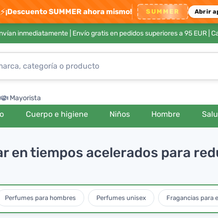
⚡
¡Descuento SUMMER ahora mismo!
SUMMER
Abrir a
envían inmediatamente |
Envío gratis en pedidos superiores a 95 EUR
| C
Mayorista
ro
Cuerpo e higiene
Niños
Hombre
Sal
ar en tiempos acelerados para redu
Perfumes para hombres
Perfumes unisex
Fragancias para e