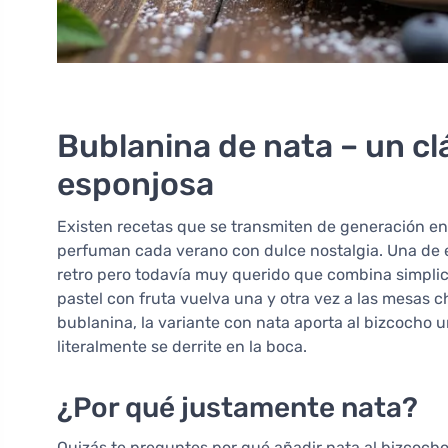
Bublanina de nata – un cl
esponjosa
Existen recetas que se transmiten de generación e
perfuman cada verano con dulce nostalgia. Una de e
retro pero todavía muy querido que combina simplic
pastel con fruta vuelva una y otra vez a las mesas c
bublanina, la variante con nata aporta al bizcocho
literalmente se derrite en la boca.
¿Por qué justamente nata?
Quizás te preguntes por qué añadir nata al bizcocho