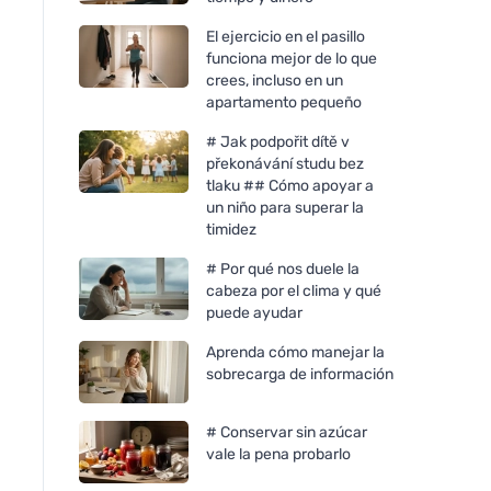
El ejercicio en el pasillo
funciona mejor de lo que
crees, incluso en un
apartamento pequeño
# Jak podpořit dítě v
překonávání studu bez
tlaku ## Cómo apoyar a
un niño para superar la
timidez
# Por qué nos duele la
cabeza por el clima y qué
puede ayudar
Aprenda cómo manejar la
sobrecarga de información
# Conservar sin azúcar
vale la pena probarlo