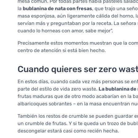
mesa común. Por todas partes había pasteles salad
la
bublanina de nata con fresas
, que trajo una seño
masa esponjosa, aún ligeramente cálida del horno, 
servían más y preguntaban por la receta. La señora s
cuando lo horneas con amor, sabe mejor".
Precisamente estos momentos muestran que la comida
centro de atención si está bien hecho.
Cuando quieres ser zero wast
En estos días, cuando cada vez más personas se enf
parte del estilo de vida zero waste.
La bublanina de 
frutas maduras que de otro modo acabarían en la ba
albaricoques sobrantes – en la masa encuentran nue
También los restos de crumble se pueden guardar en 
un crumble de frutas. Y si te queda un trozo de bub
descongelar estará casi como recién hecha.