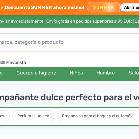
⚡
¡Descuento SUMMER ahora mismo!
SUMMER
Abrir a
envían inmediatamente |
Envío gratis en pedidos superiores a 95 EUR
| C
Mayorista
ro
Cuerpo e higiene
Niños
Hombre
Sal
ompañante dulce perfecto para el 
es
Perfumes unisex
Fragancias para el hogar y el automóvil