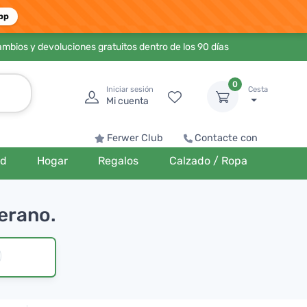
pp
ambios y devoluciones gratuitos dentro de los 90 días
0
Iniciar sesión
Cesta
Mi cuenta
Ferwer Club
Contacte con
ud
Hogar
Regalos
Calzado / Ropa
verano.