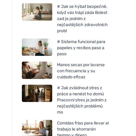
# Jak se hýbat bezpečně,
když vás trápí záda Bolest
zad je jedním z
nejčastějších zdravotních
probl
# Sistema funcional para
papeles y recibos paso a
paso
Manos secas por lavarse
con frecuencia y su
cuidado eficaz
# Jak zvládnout stres z
práce a nenést ho domů
Pracovní stres je jedním z
nejčastějších problémů
mo
Comidas frías para llevar al
trabajo le ahorrarán
tiempo y dinero