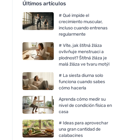
Últimos artículos
# Qué impide el
crecimiento muscular,
incluso cuando entrenas
regularmente
# Víte, jak štítná žláza
ovlivňuje menstruaci a
plodnost? Štítná žláza je
malá žláza ve tvaru motýl
# La siesta diurna solo
funciona cuando sabes
cómo hacerla
Aprenda cómo medir su
nivel de condición física en
casa
# Ideas para aprovechar
una gran cantidad de
calabacines