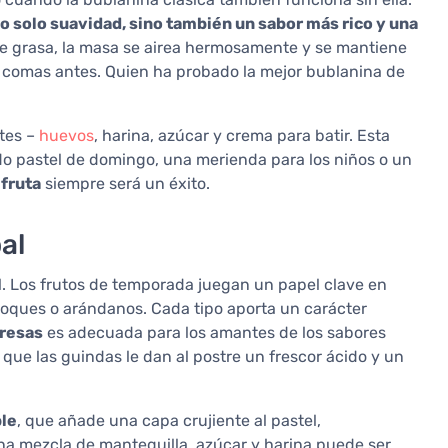
no solo suavidad, sino también un sabor más rico y una
 de grasa, la masa se airea hermosamente y se mantiene
 comas antes. Quien ha probado la mejor bublanina de
ntes –
huevos
, harina, azúcar y crema para batir. Esta
ido pastel de domingo, una merienda para los niños o un
 fruta
siempre será un éxito.
al
l. Los frutos de temporada juegan un papel clave en
ricoques o arándanos. Cada tipo aporta un carácter
fresas
es adecuada para los amantes de los sabores
que las guindas le dan al postre un frescor ácido y un
ble
, que añade una capa crujiente al pastel,
na mezcla de mantequilla, azúcar y harina puede ser