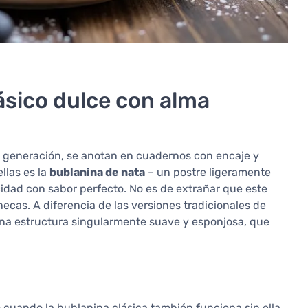
ásico dulce con alma
n generación, se anotan en cuadernos con encaje y
llas es la
bublanina de nata
– un postre ligeramente
idad con sabor perfecto. No es de extrañar que este
hecas. A diferencia de las versiones tradicionales de
 una estructura singularmente suave y esponjosa, que
 cuando la bublanina clásica también funciona sin ella.