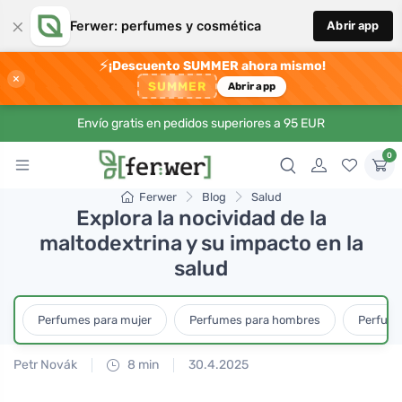
×
Ferwer: perfumes y cosmética
Abrir app
⚡
¡Descuento SUMMER ahora mismo!
×
SUMMER
Abrir app
Envío gratis en pedidos superiores a 95 EUR
0
Ferwer
Blog
Salud
Explora la nocividad de la
maltodextrina y su impacto en la
salud
Perfumes para mujer
Perfumes para hombres
Perfume
Petr Novák
8 min
30.4.2025