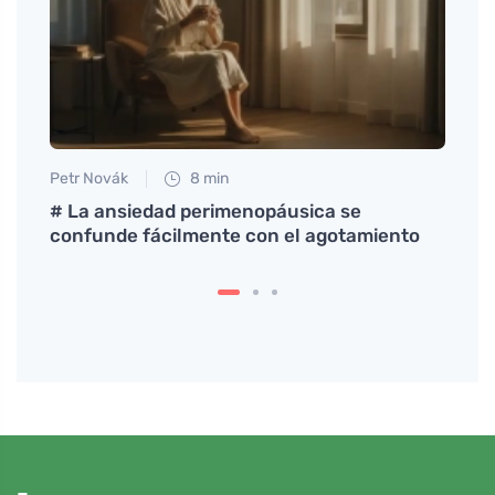
Petr Novák
8 min
Petr N
ebes
# La ansiedad perimenopáusica se
Esper
confunde fácilmente con el agotamiento