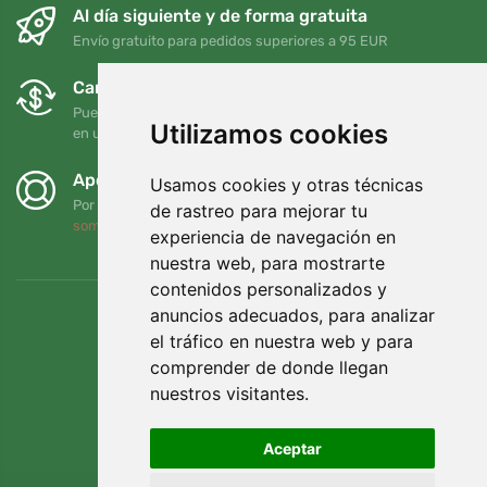
Al día siguiente y de forma gratuita
Envío gratuito para pedidos superiores a 95 EUR
Cambios y devoluciones gratuitos
Puede devolver o cambiar su pedido en cualquier momento
Utilizamos cookies
en un plazo de 90 días
Apoyamos a Trees.org
Usamos cookies y otras técnicas
Por cada pedido plantamos un árbol. Leer más
Quiénes
de rastreo para mejorar tu
somos
.
experiencia de navegación en
nuestra web, para mostrarte
contenidos personalizados y
anuncios adecuados, para analizar
el tráfico en nuestra web y para
comprender de donde llegan
nuestros visitantes.
Aceptar