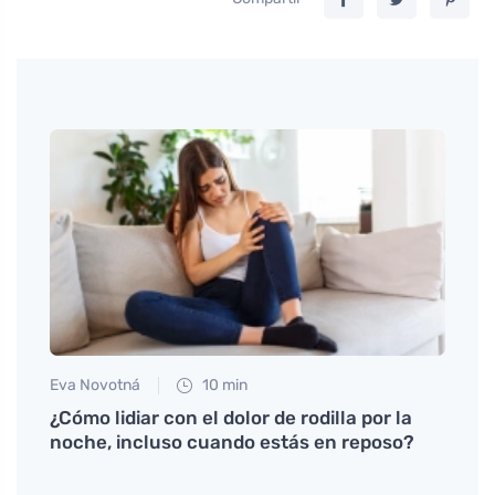
Eva Novotná
10 min
Martin
hi en
¿Cómo lidiar con el dolor de rodilla por la
La pr
noche, incluso cuando estás en reposo?
objet