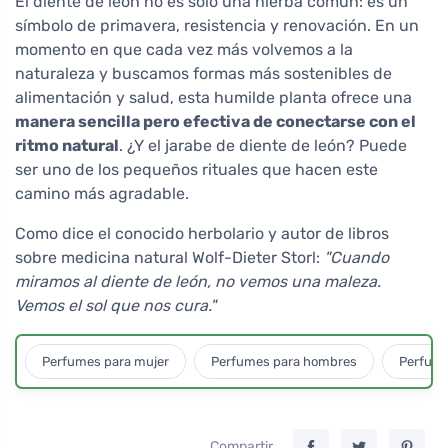
El diente de león no es solo una hierba común: es un
símbolo de primavera, resistencia y renovación. En un
momento en que cada vez más volvemos a la
naturaleza y buscamos formas más sostenibles de
alimentación y salud, esta humilde planta ofrece una
manera sencilla pero efectiva de conectarse con el
ritmo natural
. ¿Y el jarabe de diente de león? Puede
ser uno de los pequeños rituales que hacen este
camino más agradable.
Como dice el conocido herbolario y autor de libros
sobre medicina natural Wolf-Dieter Storl:
"Cuando
miramos al diente de león, no vemos una maleza.
Vemos el sol que nos cura."
Perfumes para mujer
Perfumes para hombres
Perfume
Compartir