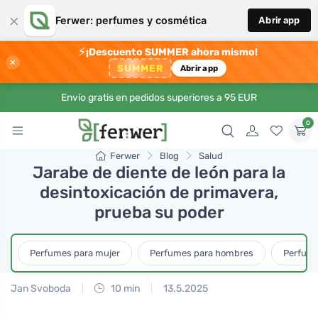
×
Ferwer: perfumes y cosmética
Abrir app
⚡
¡Descuento SUMMER ahora mismo!
×
SUMMER
Abrir app
Envío gratis en pedidos superiores a 95 EUR
0
Ferwer
Blog
Salud
Jarabe de diente de león para la
desintoxicación de primavera,
prueba su poder
Perfumes para mujer
Perfumes para hombres
Perfume
Jan Svoboda
10 min
13.5.2025