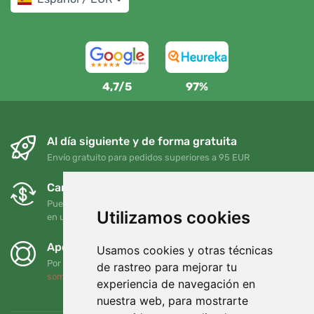
4,7/5
97%
Al día siguiente y de forma gratuita
Envío gratuito para pedidos superiores a 95 EUR
Cambios y devoluciones gratuitos
Puede devolver o cambiar su pedido en cualquier momento
Utilizamos cookies
en un plazo de 90 días
Apoyamos a Trees.org
Usamos cookies y otras técnicas
Por cada pedido plantamos un árbol. Leer más
Quiénes
de rastreo para mejorar tu
somos
.
experiencia de navegación en
nuestra web, para mostrarte