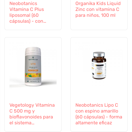
Neobotanics
Organika Kids Liquid
Vitamina C Plus
Zinc con vitamina C
liposomal (60
para niños, 100 ml
cápsulas) - con
selenio y zinc
Vegetology Vitamina
Neobotanics Lipo C
C 500 mg y
con espino amarillo
bioflavonoides para
(60 cápsulas) - forma
el sistema
altamente eficaz
inmunitario, 60