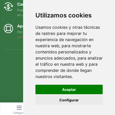
Cambios y devoluciones gratuitos
Puede devolver o cambiar su pedido en cualquier momento
Utilizamos cookies
en un plazo de 90 días
Apoyamos a Trees.org
Usamos cookies y otras técnicas
Por cada pedido plantamos un árbol. Leer más
Quiénes
de rastreo para mejorar tu
somos
.
experiencia de navegación en
nuestra web, para mostrarte
contenidos personalizados y
anuncios adecuados, para analizar
el tráfico en nuestra web y para
comprender de donde llegan
nuestros visitantes.
Aceptar
Configurar
© Topshelf s.r.o. Todos los derechos reservados.
Categoría
Buscar
Cesta