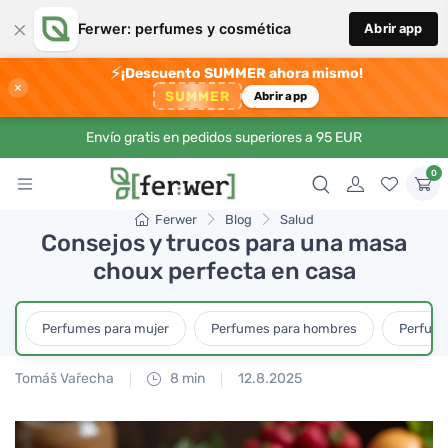
×
Ferwer: perfumes y cosmética
Abrir app
⚡
¡Descuento SUMMER ahora mismo!
×
SUMMER
Abrir app
Envío gratis en pedidos superiores a 95 EUR
0
Ferwer
Blog
Salud
Consejos y trucos para una masa
choux perfecta en casa
Perfumes para mujer
Perfumes para hombres
Perfume
Tomáš Vařecha
8 min
12.8.2025