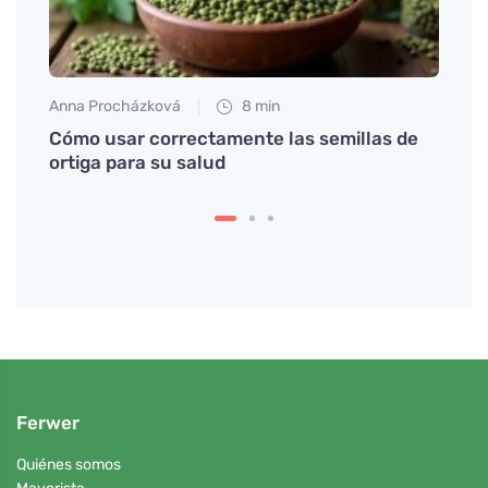
Anna Procházková
8 min
Tomáš
Cómo usar correctamente las semillas de
Crois
ortiga para su salud
encan
Ferwer
Quiénes somos