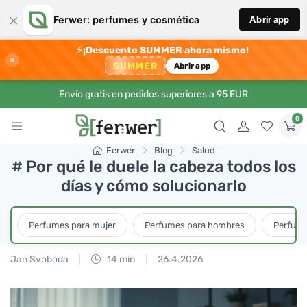
×
Ferwer: perfumes y cosmética
Abrir app
⚡
¡Descuento SUMMER ahora mismo!
×
SUMMER
Abrir app
Envío gratis en pedidos superiores a 95 EUR
0
Ferwer
Blog
Salud
# Por qué le duele la cabeza todos los
días y cómo solucionarlo
Perfumes para mujer
Perfumes para hombres
Perfume
Jan Svoboda
14 min
26.4.2026