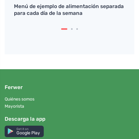
qué
Menú de ejemplo de alimentación separada
Efect
para cada día de la semana
meta
Ferwer
Quiénes somos
Mayorista
Descarga la app
Get it on
Google Play