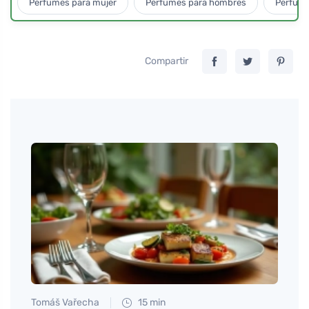
Perfumes para mujer
Perfumes para hombres
Perfume
Compartir
Tomáš Vařecha
15 min
Tomáš