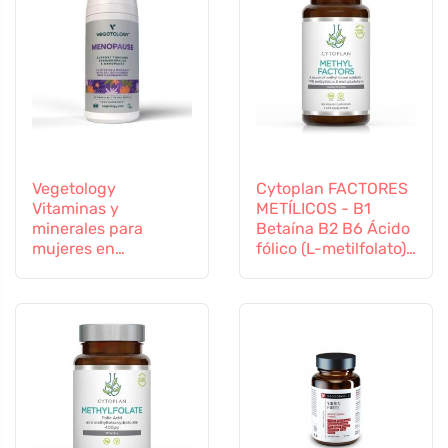
Vegetology
Cytoplan FACTORES
Vitaminas y
METÍLICOS - B1
minerales para
Betaína B2 B6 Ácido
mujeres en
fólico (L-metilfolato)
transición, 60
Vitamina B12 y Zinc,
cápsulas
60 cápsulas