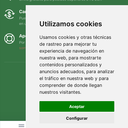
Cambios y devoluciones gratuitos
Puede devolver o cambiar su pedido en cualquier momento
Utilizamos cookies
en un plazo de 90 días
Apoyamos a Trees.org
Usamos cookies y otras técnicas
Por cada pedido plantamos un árbol. Leer más
Quiénes
de rastreo para mejorar tu
somos
.
experiencia de navegación en
nuestra web, para mostrarte
contenidos personalizados y
anuncios adecuados, para analizar
el tráfico en nuestra web y para
comprender de donde llegan
nuestros visitantes.
Aceptar
Configurar