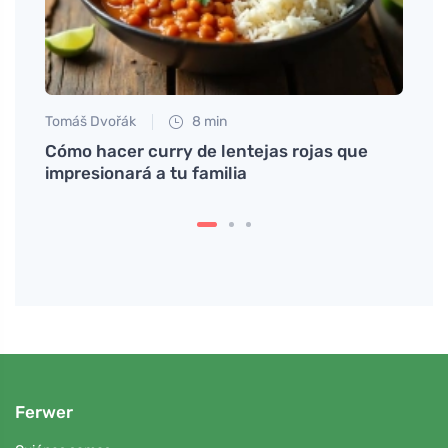
Tomáš Dvořák
8 min
Petr N
cil
Cómo hacer curry de lentejas rojas que
# El 
impresionará a tu familia
Ferwer