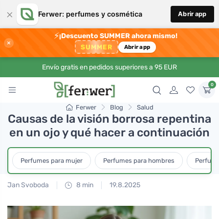
×
Ferwer: perfumes y cosmética
Abrir app
⚡
¡Descuento SUMMER ahora mismo!
×
SUMMER
Abrir app
Envío gratis en pedidos superiores a 95 EUR
0
Ferwer
Blog
Salud
Causas de la visión borrosa repentina
en un ojo y qué hacer a continuación
Perfumes para mujer
Perfumes para hombres
Perfume
Jan Svoboda
8 min
19.8.2025