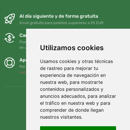
Al día siguiente y de forma gratuita
Envío gratuito para pedidos superiores a 95 EUR
Cambios y devoluciones gratuitos
Puede devolver o cambiar su pedido en cualquier momento
Utilizamos cookies
en un plazo de 90 días
Apoyamos a Trees.org
Usamos cookies y otras técnicas
Por cada pedido plantamos un árbol. Leer más
Quiénes
de rastreo para mejorar tu
somos
.
experiencia de navegación en
nuestra web, para mostrarte
contenidos personalizados y
anuncios adecuados, para analizar
el tráfico en nuestra web y para
comprender de donde llegan
nuestros visitantes.