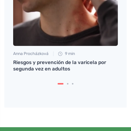
Anna Procházková
9 min
Petr N
a
Riesgos y prevención de la varicela por
El es
segunda vez en adultos
cuand
una p