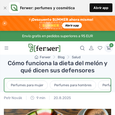
×
Ferwer: perfumes y cosmética
Abrir app
⚡
¡Descuento SUMMER ahora mismo!
×
SUMMER
Abrir app
Envío gratis en pedidos superiores a 95 EUR
0
Ferwer
Blog
Salud
Cómo funciona la dieta del melón y
qué dicen sus defensores
Perfumes para mujer
Perfumes para hombres
Perfume
Petr Novák
9 min
20.8.2025