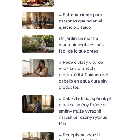
# Entrenamiento para
personas que odian el
ejercicio clásico
Un jardín sin mucho
mantenimiento es más
fácil de lo que crees
# Péče o vlasy v tvrdé
vodě bez drahých
produktů ## Cuidado del
cabello en agua dura sin
productos
# Jak zvládnout spánek při
práci na směny Práce na
směny může výrazně
narušit přirozený rytmus
těla
# Recepty na využití