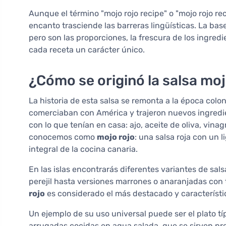
Aunque el término "mojo rojo recipe" o "mojo rojo r
encanto trasciende las barreras lingüísticas. La ba
pero son las proporciones, la frescura de los ingredi
cada receta un carácter único.
¿Cómo se originó la salsa moj
La historia de esta salsa se remonta a la época colon
comerciaban con América y trajeron nuevos ingredien
con lo que tenían en casa: ajo, aceite de oliva, vinag
conocemos como
mojo rojo
: una salsa roja con un
integral de la cocina canaria.
En las islas encontrarás diferentes variantes de sals
perejil hasta versiones marrones o anaranjadas con
rojo
es considerado el más destacado y característi
Un ejemplo de su uso universal puede ser el plato 
arrugadas cocidas en agua salada, que se sirven pr