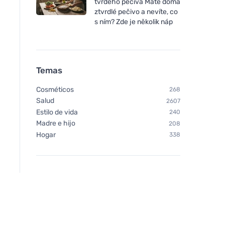
tvrdého pečiva Máte doma
ztvrdlé pečivo a nevíte, co
s ním? Zde je několik náp
Temas
Cosméticos
268
Salud
2607
Estilo de vida
240
Madre e hijo
208
Hogar
338