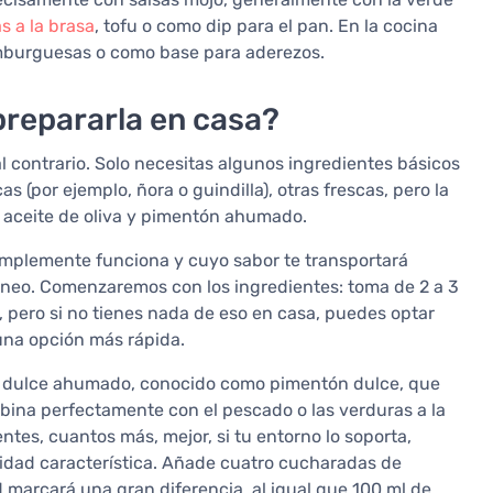
s a la brasa
, tofu o como dip para el pan. En la cocina
mburguesas o como base para aderezos.
prepararla en casa?
l contrario. Solo necesitas algunos ingredientes básicos
s (por ejemplo, ñora o guindilla), otras frescas, pero la
n aceite de oliva y pimentón ahumado.
simplemente funciona y cuyo sabor te transportará
áneo. Comenzaremos con los ingredientes: toma de 2 a 3
a, pero si no tienes nada de eso en casa, puedes optar
una opción más rápida.
n dulce ahumado, conocido como pimentón dulce, que
bina perfectamente con el pescado o las verduras a la
entes, cuantos más, mejor, si tu entorno lo soporta,
didad característica. Añade cuatro cucharadas de
d marcará una gran diferencia, al igual que 100 ml de