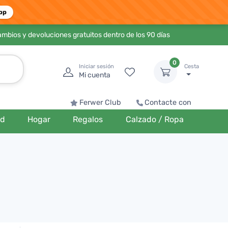
pp
ambios y devoluciones gratuitos dentro de los 90 días
0
Iniciar sesión
Cesta
Mi cuenta
Ferwer Club
Contacte con
ud
Hogar
Regalos
Calzado / Ropa