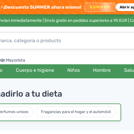
⚡
¡Descuento SUMMER ahora mismo!
SUMMER
Abrir a
envían inmediatamente |
Envío gratis en pedidos superiores a 95 EUR
| C
Mayorista
ro
Cuerpo e higiene
Niños
Hombre
Sal
dirlo a tu dieta
erfumes unisex
Fragancias para el hogar y el automóvil