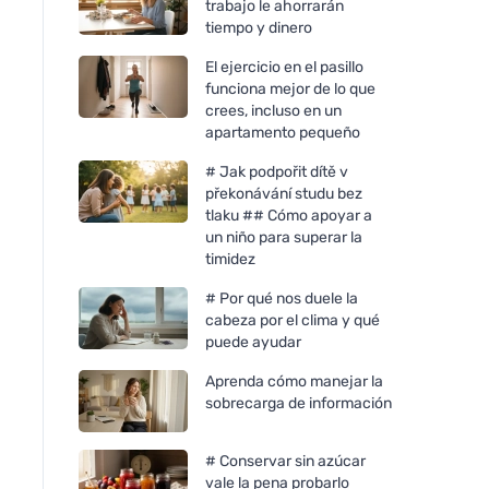
trabajo le ahorrarán
tiempo y dinero
El ejercicio en el pasillo
funciona mejor de lo que
crees, incluso en un
apartamento pequeño
# Jak podpořit dítě v
překonávání studu bez
tlaku ## Cómo apoyar a
un niño para superar la
timidez
# Por qué nos duele la
cabeza por el clima y qué
puede ayudar
Aprenda cómo manejar la
sobrecarga de información
# Conservar sin azúcar
vale la pena probarlo