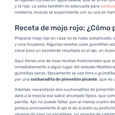
y la roja. La salsa también es adecuada para
verdura
moderna, incluso se experimenta con su uso en ha
Receta de mojo rojo: ¿Cómo 
Preparar mojo rojo en casa no es nada complicado, a
y una licuadora. Algunas recetas usan guindillas seca
clave para un excelente resultado es el ajo, un bue
Aquí tienes una de esas recetas tradicionales que 
inmediatamente a algún lugar del soleado Mediterr
guindillas secas, típicamente se usa ñora o guindill
por una
cucharadita de pimentón picante
, que es 
Además, necesitarás dos cucharaditas de pimentó
dará a la mezcla ese sabor ahumado típico, que com
parrilla. Ajo: no puede faltar, pon al menos cuatro di
porque precisamente el ajo le da al plato su profun
vinagre de vino, no escatimes, un vinagre de calida