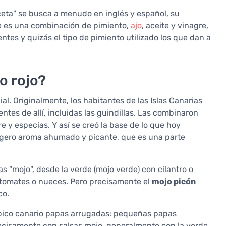
eceta" se busca a menudo en inglés y español, su
se es una combinación de pimiento,
ajo
, aceite y vinagre,
entes y quizás el tipo de pimiento utilizado los que dan a
o rojo?
ial. Originalmente, los habitantes de las Islas Canarias
tes de allí, incluidas las guindillas. Las combinaron
re y especias. Y así se creó la base de lo que hoy
 ligero aroma ahumado y picante, que es una parte
as "mojo", desde la verde (mojo verde) con cilantro o
 tomates o nueces. Pero precisamente el
mojo picón
co.
típico canario papas arrugadas: pequeñas papas
ecisamente con salsas mojo, generalmente con la verde