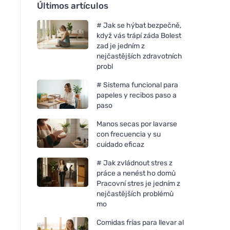
Últimos artículos
# Jak se hýbat bezpečně,
když vás trápí záda Bolest
zad je jedním z
nejčastějších zdravotních
probl
# Sistema funcional para
papeles y recibos paso a
paso
Manos secas por lavarse
con frecuencia y su
cuidado eficaz
# Jak zvládnout stres z
práce a nenést ho domů
Pracovní stres je jedním z
nejčastějších problémů
mo
Comidas frías para llevar al