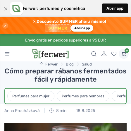
×
Ferwer: perfumes y cosmética
Abrir app
⚡
¡Descuento SUMMER ahora mismo!
×
SUMMER
Abrir app
Envío gratis en pedidos superiores a 95 EUR
0
Ferwer
Blog
Salud
Cómo preparar rábanos fermentados
fácil y rápidamente
Perfumes para mujer
Perfumes para hombres
Perfume
Anna Procházková
8 min
18.8.2025