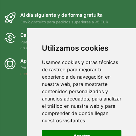
Al día siguiente y de forma gratuita
Envío gratuito para pedidos superiores a 95 EUR
Cambios y devoluciones gratuitos
Puede devolver o cambiar su pedido en cualquier momento
Utilizamos cookies
en un plazo de 90 días
Apoyamos a Trees.org
Usamos cookies y otras técnicas
Por cada pedido plantamos un árbol. Leer más
Quiénes
de rastreo para mejorar tu
somos
.
experiencia de navegación en
nuestra web, para mostrarte
contenidos personalizados y
anuncios adecuados, para analizar
el tráfico en nuestra web y para
comprender de donde llegan
nuestros visitantes.
Aceptar