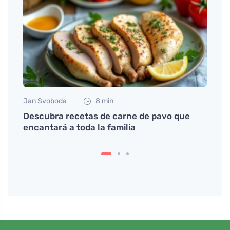
Jan Svoboda
8 min
Petr N
Descubra recetas de carne de pavo que
Los m
encantará a toda la familia
tu ves