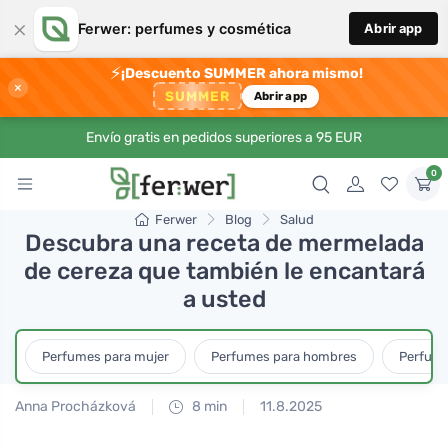
×
Ferwer: perfumes y cosmética
Abrir app
⚡
¡Descuento SUMMER ahora mismo!
×
SUMMER
Abrir app
Envío gratis en pedidos superiores a 95 EUR
0
Ferwer
Blog
Salud
Descubra una receta de mermelada
de cereza que también le encantará
a usted
Perfumes para mujer
Perfumes para hombres
Perfume
Anna Procházková
8 min
11.8.2025