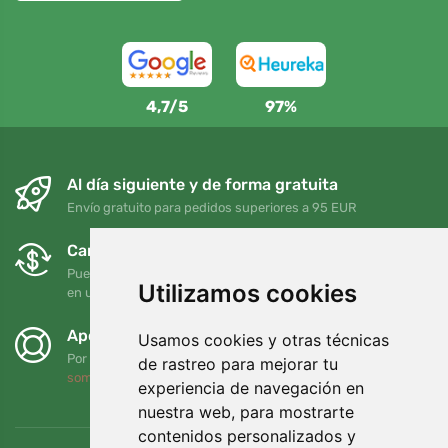
4,7/5
97%
Al día siguiente y de forma gratuita
Envío gratuito para pedidos superiores a 95 EUR
Cambios y devoluciones gratuitos
Puede devolver o cambiar su pedido en cualquier momento
Utilizamos cookies
en un plazo de 90 días
Apoyamos a Trees.org
Usamos cookies y otras técnicas
Por cada pedido plantamos un árbol. Leer más
Quiénes
de rastreo para mejorar tu
somos
.
experiencia de navegación en
nuestra web, para mostrarte
contenidos personalizados y