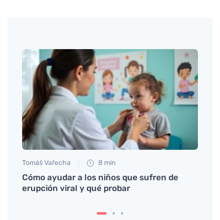
Tomáš Vařecha
8 min
Petr N
ic
Cómo ayudar a los niños que sufren de
¿Cuán
ké
erupción viral y qué probar
hígad