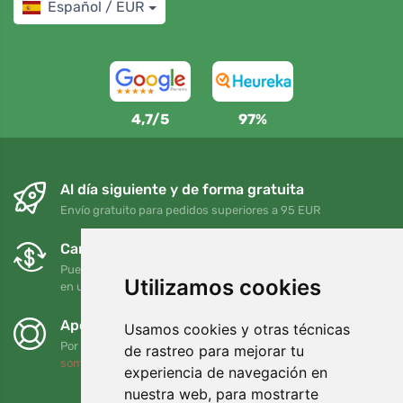
Español / EUR
4,7/5
97%
Al día siguiente y de forma gratuita
Envío gratuito para pedidos superiores a 95 EUR
Cambios y devoluciones gratuitos
Puede devolver o cambiar su pedido en cualquier momento
Utilizamos cookies
en un plazo de 90 días
Apoyamos a Trees.org
Usamos cookies y otras técnicas
Por cada pedido plantamos un árbol. Leer más
Quiénes
de rastreo para mejorar tu
somos
.
experiencia de navegación en
nuestra web, para mostrarte