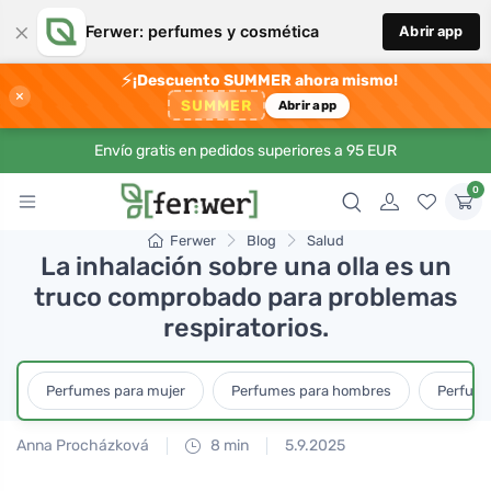
×
Ferwer: perfumes y cosmética
Abrir app
⚡
¡Descuento SUMMER ahora mismo!
×
SUMMER
Abrir app
Envío gratis en pedidos superiores a 95 EUR
0
Ferwer
Blog
Salud
La inhalación sobre una olla es un
truco comprobado para problemas
respiratorios.
Perfumes para mujer
Perfumes para hombres
Perfume
Anna Procházková
8 min
5.9.2025