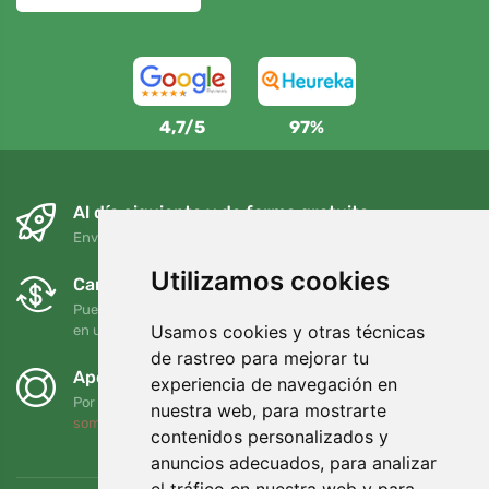
4,7/5
97%
Al día siguiente y de forma gratuita
Envío gratuito para pedidos superiores a 95 EUR
Utilizamos cookies
Cambios y devoluciones gratuitos
Puede devolver o cambiar su pedido en cualquier momento
Usamos cookies y otras técnicas
en un plazo de 90 días
de rastreo para mejorar tu
Apoyamos a Trees.org
experiencia de navegación en
Por cada pedido plantamos un árbol. Leer más
Quiénes
nuestra web, para mostrarte
somos
.
contenidos personalizados y
anuncios adecuados, para analizar