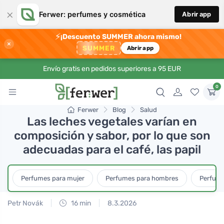
×
Ferwer: perfumes y cosmética
Abrir app
⚡
¡Descuento SUMMER ahora mismo!
×
SUMMER
Abrir app
Envío gratis en pedidos superiores a 95 EUR
0
Ferwer
Blog
Salud
Las leches vegetales varían en
composición y sabor, por lo que son
adecuadas para el café, las papil
Perfumes para mujer
Perfumes para hombres
Perfume
Petr Novák
16 min
8.3.2026