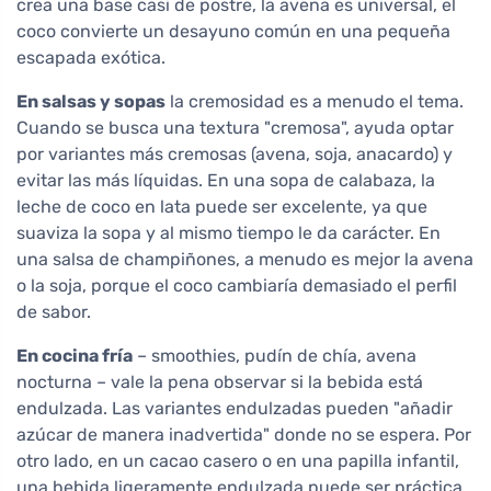
crea una base casi de postre, la avena es universal, el
coco convierte un desayuno común en una pequeña
escapada exótica.
En salsas y sopas
la cremosidad es a menudo el tema.
Cuando se busca una textura "cremosa", ayuda optar
por variantes más cremosas (avena, soja, anacardo) y
evitar las más líquidas. En una sopa de calabaza, la
leche de coco en lata puede ser excelente, ya que
suaviza la sopa y al mismo tiempo le da carácter. En
una salsa de champiñones, a menudo es mejor la avena
o la soja, porque el coco cambiaría demasiado el perfil
de sabor.
En cocina fría
– smoothies, pudín de chía, avena
nocturna – vale la pena observar si la bebida está
endulzada. Las variantes endulzadas pueden "añadir
azúcar de manera inadvertida" donde no se espera. Por
otro lado, en un cacao casero o en una papilla infantil,
una bebida ligeramente endulzada puede ser práctica,