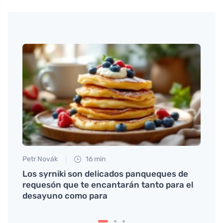
Petr Novák
16 min
Anna 
a trae
Los syrniki son delicados panqueques de
Manté
requesón que te encantarán tanto para el
al mé
desayuno como para