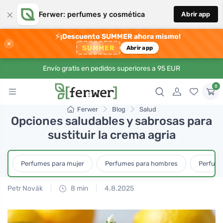
×
Ferwer: perfumes y cosmética
Abrir app
⚡
¡Descuento SUMMER ahora mismo!
×
SUMMER
Abrir app
Envío gratis en pedidos superiores a 95 EUR
0
Ferwer
Blog
Salud
Opciones saludables y sabrosas para
sustituir la crema agria
Perfumes para mujer
Perfumes para hombres
Perfume
Petr Novák
8 min
4.8.2025