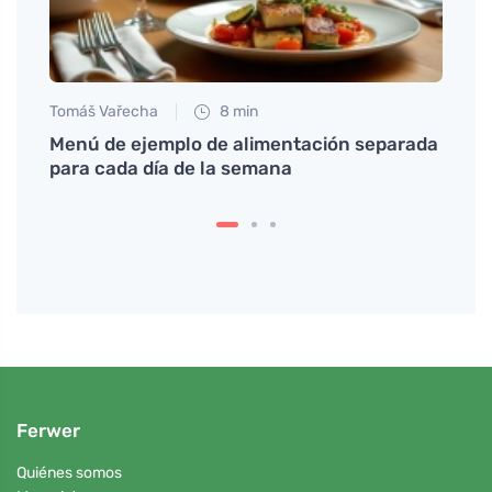
Tomáš Vařecha
8 min
Anna 
á
Menú de ejemplo de alimentación separada
Recet
para cada día de la semana
te en
Ferwer
Quiénes somos