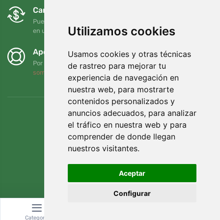
Cambios y devoluciones gratuitos
Puede devolver o cambiar su pedido en cualquier momento
Utilizamos cookies
en un plazo de 90 días
Apoyamos a Trees.org
Usamos cookies y otras técnicas
Por cada pedido plantamos un árbol. Leer más
Quiénes
de rastreo para mejorar tu
somos
.
experiencia de navegación en
nuestra web, para mostrarte
contenidos personalizados y
anuncios adecuados, para analizar
el tráfico en nuestra web y para
comprender de donde llegan
nuestros visitantes.
Aceptar
Configurar
© Topshelf s.r.o. Todos los derechos reservados.
Categoría
Buscar
Cesta