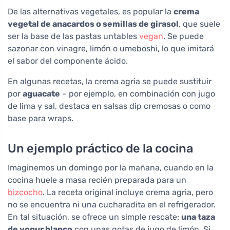
De las alternativas vegetales, es popular la
crema
vegetal de anacardos o semillas de girasol
, que suele
ser la base de las pastas untables
vegan
. Se puede
sazonar con vinagre, limón o umeboshi, lo que imitará
el sabor del componente ácido.
En algunas recetas, la crema agria se puede sustituir
por
aguacate
– por ejemplo, en combinación con jugo
de lima y sal, destaca en salsas dip cremosas o como
base para wraps.
Un ejemplo práctico de la cocina
Imaginemos un domingo por la mañana, cuando en la
cocina huele a masa recién preparada para un
bizcocho
. La receta original incluye crema agria, pero
no se encuentra ni una cucharadita en el refrigerador.
En tal situación, se ofrece un simple rescate:
una taza
de yogur blanco
con unas gotas de jugo de limón. Si