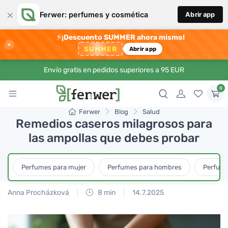
×
Ferwer: perfumes y cosmética
Abrir app
⚡
¡Descuento SUMMER ahora mismo!
×
SUMMER
Abrir app
Envío gratis en pedidos superiores a 95 EUR
0
Ferwer
Blog
Salud
Remedios caseros milagrosos para
las ampollas que debes probar
Perfumes para mujer
Perfumes para hombres
Perfume
Anna Procházková
8 min
14.7.2025