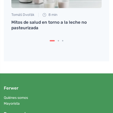
Tomáš Dvořák
8 min
Tomáš
ubra
Mitos de salud en torno a la leche no
Uso d
pasteurizada
mode
Ferwer
Quiénes somos
Mayorista