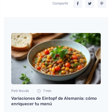
Compartir
Petr Novák
7 min
Martin
s sin
Variaciones de Eintopf de Alemania: cómo
Tofu:
enriquecer tu menú
asoci