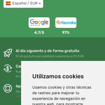
Español / EUR
4,7/5
97%
Al día siguiente y de forma gratuita
Envío gratuito para pedidos superiores a 95 EUR
Cambios y devoluciones gratuitos
Puede devolver o cambiar su pedido en cualquier momento
Utilizamos cookies
en un plazo de 90 días
Apoyamos a Trees.org
Usamos cookies y otras técnicas
Por cada pedido plantamos un árbol. Leer más
Quiénes
de rastreo para mejorar tu
somos
.
experiencia de navegación en
nuestra web, para mostrarte