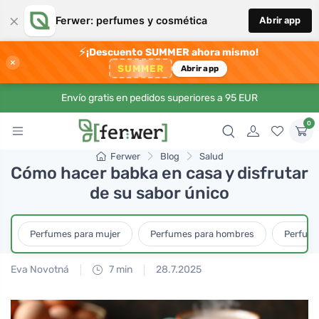
×
Ferwer: perfumes y cosmética
Abrir app
⚡
¡Descuento SUMMER ahora mismo!
×
SUMMER
Abrir app
Envío gratis en pedidos superiores a 95 EUR
0
Ferwer
Blog
Salud
Cómo hacer babka en casa y disfrutar
de su sabor único
Perfumes para mujer
Perfumes para hombres
Perfume
Eva Novotná
7 min
28.7.2025