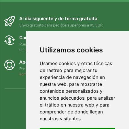
Al día siguiente y de forma gratuita
Envío gratuito para pedidos superiores a 95 EUR
Cambios y devoluciones gratuitos
Puede devolver o cambiar su pedido en cualquier momento
Utilizamos cookies
en un plazo de 90 días
Apoyamos a Trees.org
Usamos cookies y otras técnicas
Por cada pedido plantamos un árbol. Leer más
Quiénes
de rastreo para mejorar tu
somos
.
experiencia de navegación en
nuestra web, para mostrarte
contenidos personalizados y
anuncios adecuados, para analizar
el tráfico en nuestra web y para
comprender de donde llegan
nuestros visitantes.