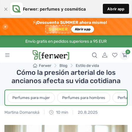
×
Ferwer: perfumes y cosmética
Abrir app
⚡
¡Descuento SUMMER ahora mismo!
×
SUMMER
Abrir app
Envío gratis en pedidos superiores a 95 EUR
0
Ferwer
Blog
Estilo de vida
Cómo la presión arterial de los
ancianos afecta su vida cotidiana
Perfumes para mujer
Perfumes para hombres
Perfume
Martina Domanská
10 min
20.8.2025