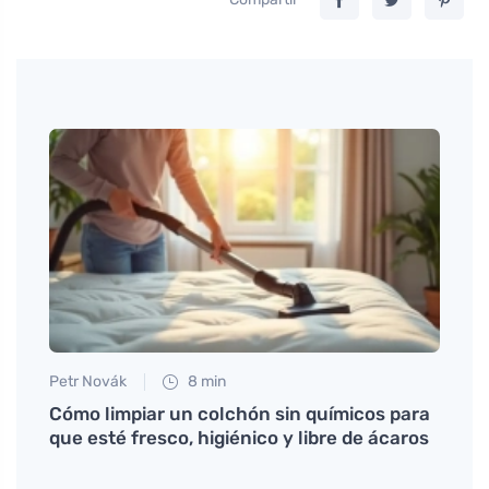
Tomáš
Cómo
Petr Novák
8 min
Cómo limpiar un colchón sin químicos para
nar
que esté fresco, higiénico y libre de ácaros