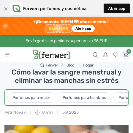
×
Ferwer: perfumes y cosmética
Abrir app
⚡
¡Descuento SUMMER ahora mismo!
×
SUMMER
Abrir app
Envío gratis en pedidos superiores a 95 EUR
0
Ferwer
Blog
Hogar
Cómo lavar la sangre menstrual y
eliminar las manchas sin estrés
Perfumes para mujer
Perfumes para hombres
Perfume
Petr Novák
8 min
5.9.2025