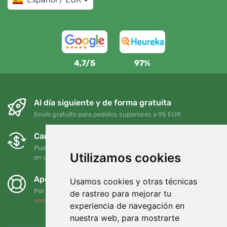
4,7/5
97%
Al día siguiente y de forma gratuita
Envío gratuito para pedidos superiores a 95 EUR
Cambios y devoluciones gratuitos
Puede devolver o cambiar su pedido en cualquier momento
Utilizamos cookies
en un plazo de 90 días
Apoyamos a Trees.org
Usamos cookies y otras técnicas
Por cada pedido plantamos un árbol. Leer más
Quiénes
de rastreo para mejorar tu
somos
.
experiencia de navegación en
nuestra web, para mostrarte