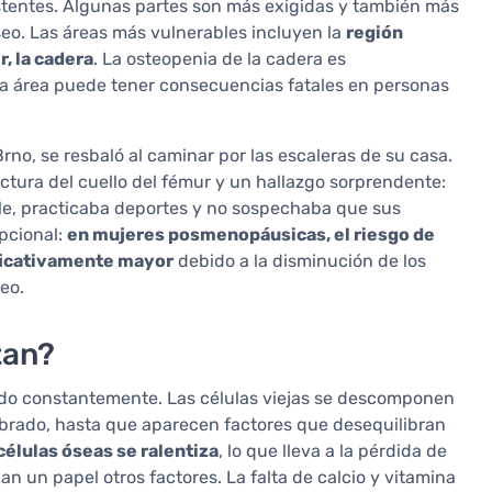
stentes. Algunas partes son más exigidas y también más
eo. Las áreas más vulnerables incluyen la
región
r, la cadera
. La osteopenia de la cadera es
ta área puede tener consecuencias fatales en personas
rno, se resbaló al caminar por las escaleras de su casa.
ractura del cuello del fémur y un hallazgo sorprendente:
le, practicaba deportes y no sospechaba que sus
pcional:
en mujeres posmenopáusicas, el riesgo de
ficativamente mayor
debido a la disminución de los
eo.
tan?
ando constantemente. Las células viejas se descomponen
ibrado, hasta que aparecen factores que desequilibran
células óseas se ralentiza
, lo que lleva a la pérdida de
 un papel otros factores. La falta de calcio y vitamina