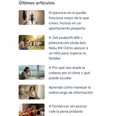
Últimos artículos
El ejercicio en el pasillo
funciona mejor de lo que
crees, incluso en un
apartamento pequeño
# Jak podpořit dítě v
překonávání studu bez
tlaku ## Cómo apoyar a
un niño para superar la
timidez
# Por qué nos duele la
cabeza por el clima y qué
puede ayudar
Aprenda cómo manejar la
sobrecarga de información
# Conservar sin azúcar
vale la pena probarlo