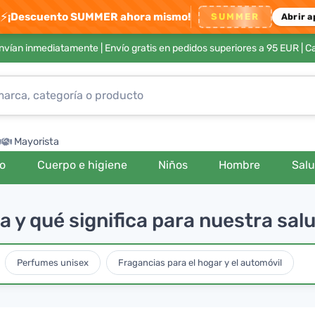
⚡
¡Descuento SUMMER ahora mismo!
SUMMER
Abrir a
envían inmediatamente |
Envío gratis en pedidos superiores a 95 EUR
| C
Mayorista
ro
Cuerpo e higiene
Niños
Hombre
Sal
 y qué significa para nuestra sal
Perfumes unisex
Fragancias para el hogar y el automóvil