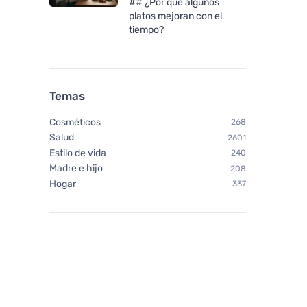
## ¿Por qué algunos
platos mejoran con el
tiempo?
Temas
Cosméticos
268
Salud
2601
Estilo de vida
240
Madre e hijo
208
Hogar
337