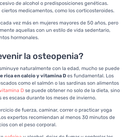
xcesivo de alcohol o predisposiciones genéticas.
n ciertos medicamentos, como los corticosteroides.
e cada vez más en mujeres mayores de 50 años, pero
ente aquellas con un estilo de vida sedentario,
entos hormonales.
venir la osteopenia?
isminuye naturalmente con la edad, mucho se puede
e rica en calcio y vitamina D
es fundamental. Los
pescados como el salmón o las sardinas son alimentos
vitamina D
se puede obtener no solo de la dieta, sino
s es escasa durante los meses de invierno.
jercicio de fuerza, caminar, correr o practicar yoga
 Los expertos recomiendan al menos 30 minutos de
cios con el peso corporal.
de
cafeína
y alcohol, dejar de fumar y controlar los