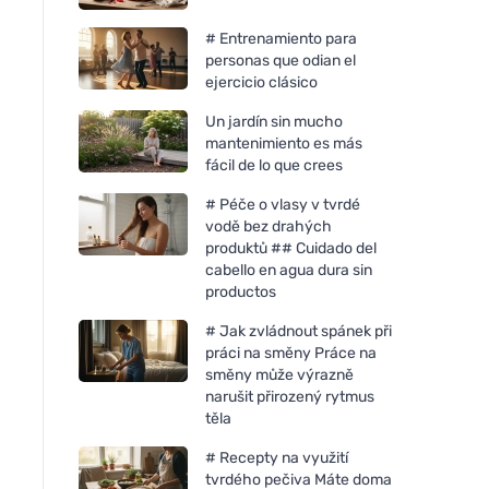
# Entrenamiento para
personas que odian el
ejercicio clásico
Un jardín sin mucho
mantenimiento es más
fácil de lo que crees
# Péče o vlasy v tvrdé
vodě bez drahých
produktů ## Cuidado del
cabello en agua dura sin
productos
# Jak zvládnout spánek při
práci na směny Práce na
směny může výrazně
narušit přirozený rytmus
těla
# Recepty na využití
tvrdého pečiva Máte doma