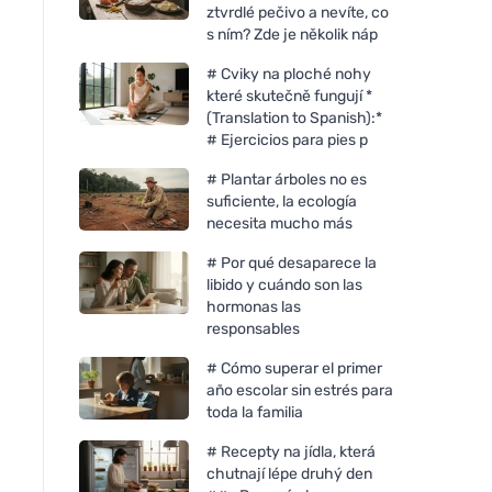
ztvrdlé pečivo a nevíte, co
s ním? Zde je několik náp
# Cviky na ploché nohy
které skutečně fungují *
(Translation to Spanish):*
# Ejercicios para pies p
# Plantar árboles no es
suficiente, la ecología
necesita mucho más
# Por qué desaparece la
libido y cuándo son las
hormonas las
responsables
# Cómo superar el primer
año escolar sin estrés para
toda la familia
# Recepty na jídla, která
chutnají lépe druhý den