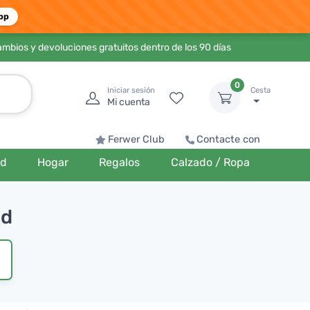
pp
ambios y devoluciones gratuitos dentro de los 90 días
0
Iniciar sesión
Cesta
Mi cuenta
Ferwer Club
Contacte con
ud
Hogar
Regalos
Calzado / Ropa
ud