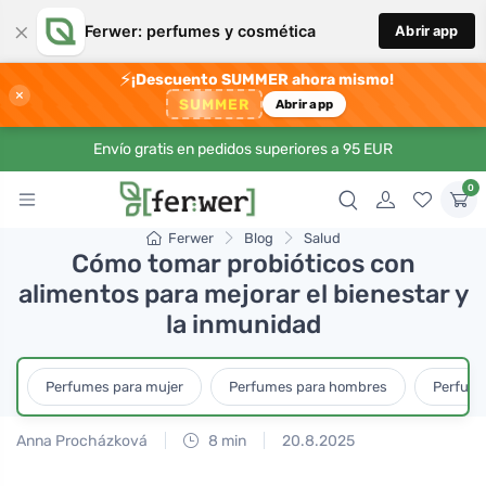
×
Ferwer: perfumes y cosmética
Abrir app
⚡
¡Descuento SUMMER ahora mismo!
×
SUMMER
Abrir app
Envío gratis en pedidos superiores a 95 EUR
0
Ferwer
Blog
Salud
Cómo tomar probióticos con
alimentos para mejorar el bienestar y
la inmunidad
Perfumes para mujer
Perfumes para hombres
Perfume
Anna Procházková
8 min
20.8.2025