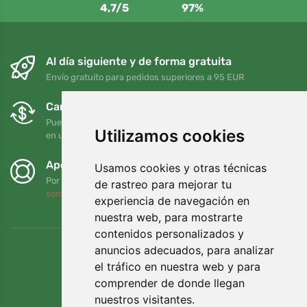
4,7/5
97%
Al día siguiente y de forma gratuita
Envío gratuito para pedidos superiores a 95 EUR
Cambios y devoluciones gratuitos
Puede devolver o cambiar su pedido en cualquier momento
Utilizamos cookies
en un plazo de 90 días
Apoyamos a Trees.org
Usamos cookies y otras técnicas
Por cada pedido plantamos un árbol. Leer más
Quiénes
de rastreo para mejorar tu
somos
.
experiencia de navegación en
nuestra web, para mostrarte
contenidos personalizados y
anuncios adecuados, para analizar
el tráfico en nuestra web y para
comprender de donde llegan
nuestros visitantes.