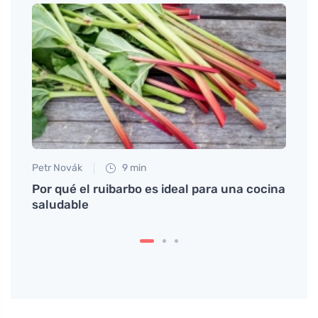
Petr Novák
9 min
Anna 
na
Por qué el ruibarbo es ideal para una cocina
Tteok
saludable
cultu