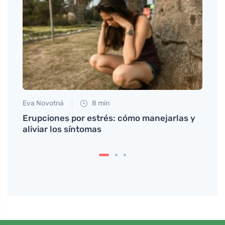
Eva Novotná
8 min
Petr N
Erupciones por estrés: cómo manejarlas y
Descu
aliviar los síntomas
horn