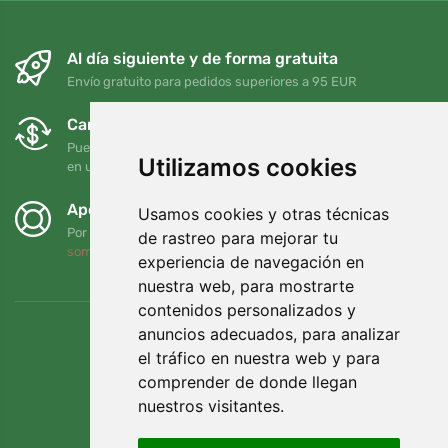
Al día siguiente y de forma gratuita
Envío gratuito para pedidos superiores a 95 EUR
Cambios y devoluciones gratuitos
Puede devolver o cambiar su pedido en cualquier momento
Utilizamos cookies
en un plazo de 90 días
Apoyamos a Trees.org
Usamos cookies y otras técnicas
Por cada pedido plantamos un árbol. Leer más
Quiénes
de rastreo para mejorar tu
somos
.
experiencia de navegación en
nuestra web, para mostrarte
contenidos personalizados y
anuncios adecuados, para analizar
el tráfico en nuestra web y para
comprender de donde llegan
nuestros visitantes.