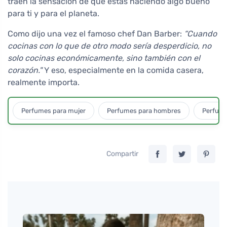
traen la sensación de que estás haciendo algo bueno
para ti y para el planeta.
Como dijo una vez el famoso chef Dan Barber:
“Cuando
cocinas con lo que de otro modo sería desperdicio, no
solo cocinas económicamente, sino también con el
corazón."
Y eso, especialmente en la comida casera,
realmente importa.
Perfumes para mujer
Perfumes para hombres
Perfume
Compartir