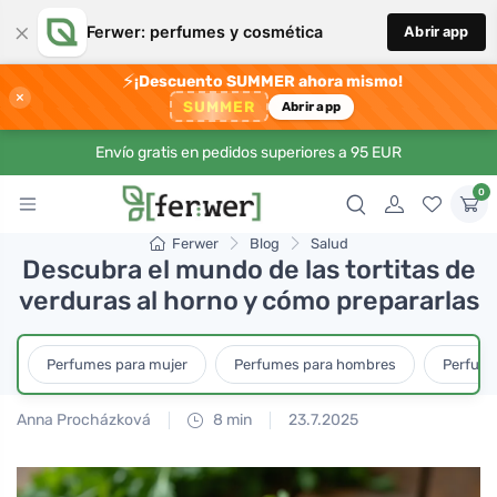
×
Ferwer: perfumes y cosmética
Abrir app
⚡
¡Descuento SUMMER ahora mismo!
×
SUMMER
Abrir app
Envío gratis en pedidos superiores a 95 EUR
0
Ferwer
Blog
Salud
Descubra el mundo de las tortitas de
verduras al horno y cómo prepararlas
Perfumes para mujer
Perfumes para hombres
Perfume
Anna Procházková
8 min
23.7.2025