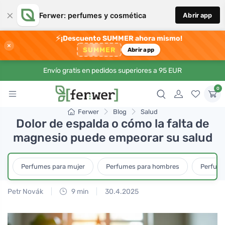
×
Ferwer: perfumes y cosmética
Abrir app
⚡
¡Descuento SUMMER ahora mismo!
×
SUMMER
Abrir app
Envío gratis en pedidos superiores a 95 EUR
0
Ferwer
Blog
Salud
Dolor de espalda o cómo la falta de
magnesio puede empeorar su salud
Perfumes para mujer
Perfumes para hombres
Perfume
Petr Novák
9 min
30.4.2025