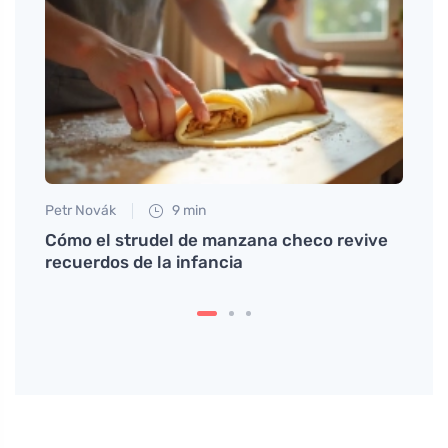
Petr Novák
9 min
Petr N
is
Cómo el strudel de manzana checo revive
Volve
recuerdos de la infancia
manej
exced