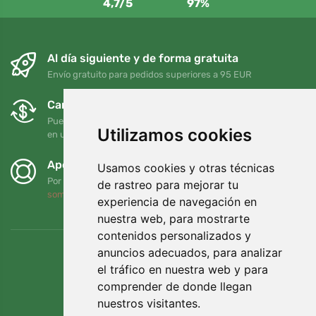
4,7/5
97%
Al día siguiente y de forma gratuita
Envío gratuito para pedidos superiores a 95 EUR
Cambios y devoluciones gratuitos
Puede devolver o cambiar su pedido en cualquier momento
Utilizamos cookies
en un plazo de 90 días
Apoyamos a Trees.org
Usamos cookies y otras técnicas
Por cada pedido plantamos un árbol. Leer más
Quiénes
de rastreo para mejorar tu
somos
.
experiencia de navegación en
nuestra web, para mostrarte
contenidos personalizados y
anuncios adecuados, para analizar
el tráfico en nuestra web y para
comprender de donde llegan
nuestros visitantes.