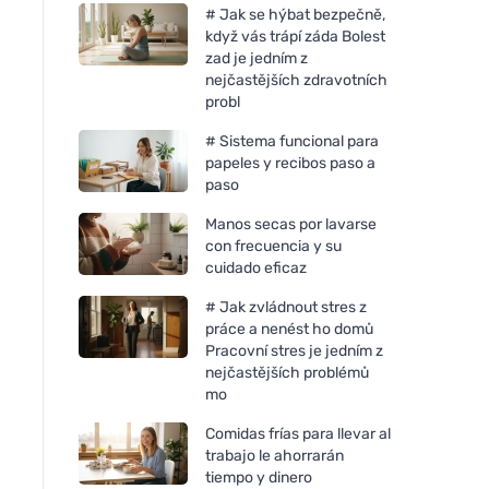
# Jak se hýbat bezpečně,
když vás trápí záda Bolest
zad je jedním z
nejčastějších zdravotních
probl
# Sistema funcional para
papeles y recibos paso a
paso
Manos secas por lavarse
con frecuencia y su
cuidado eficaz
# Jak zvládnout stres z
práce a nenést ho domů
Pracovní stres je jedním z
nejčastějších problémů
mo
Comidas frías para llevar al
trabajo le ahorrarán
tiempo y dinero