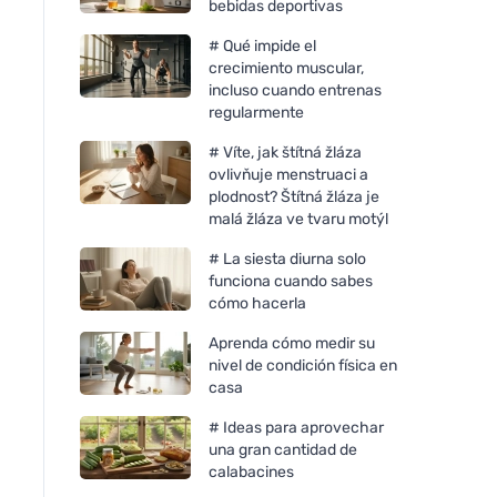
bebidas deportivas
# Qué impide el
crecimiento muscular,
incluso cuando entrenas
regularmente
# Víte, jak štítná žláza
ovlivňuje menstruaci a
plodnost? Štítná žláza je
malá žláza ve tvaru motýl
# La siesta diurna solo
funciona cuando sabes
cómo hacerla
Aprenda cómo medir su
nivel de condición física en
casa
# Ideas para aprovechar
una gran cantidad de
calabacines