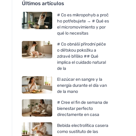
Últimos artículos
# Co es mikropohyb a proč
ho potřebujete → # Qué es
el micromovimiento y por
qué lo necesitas
# Co obnáší přírodní péče
o dětskou pokožku a
zdravé bříško ## Qué
implica el cuidado natural
de la
El azúcar en sangre y la
energía durante el día van
de la mano
# Cree el fin de semana de
bienestar perfecto
directamente en casa
Bebida electrolítica casera
como sustituto de las