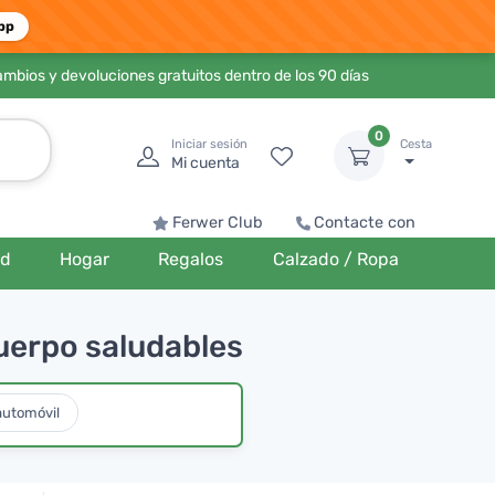
pp
ambios y devoluciones gratuitos dentro de los 90 días
0
Iniciar sesión
Cesta
Mi cuenta
Ferwer Club
Contacte con
ud
Hogar
Regalos
Calzado / Ropa
uerpo saludables
automóvil