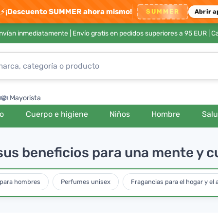
⚡
¡Descuento SUMMER ahora mismo!
SUMMER
Abrir a
envían inmediatamente |
Envío gratis en pedidos superiores a 95 EUR
| C
Mayorista
ro
Cuerpo e higiene
Niños
Hombre
Sal
sus beneficios para una mente y c
para hombres
Perfumes unisex
Fragancias para el hogar y el 