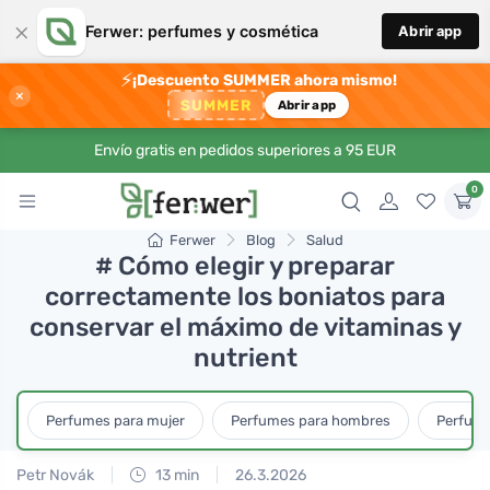
×
Ferwer: perfumes y cosmética
Abrir app
⚡
¡Descuento SUMMER ahora mismo!
×
SUMMER
Abrir app
Envío gratis en pedidos superiores a 95 EUR
0
Ferwer
Blog
Salud
# Cómo elegir y preparar
correctamente los boniatos para
conservar el máximo de vitaminas y
nutrient
Perfumes para mujer
Perfumes para hombres
Perfume
Petr Novák
13 min
26.3.2026