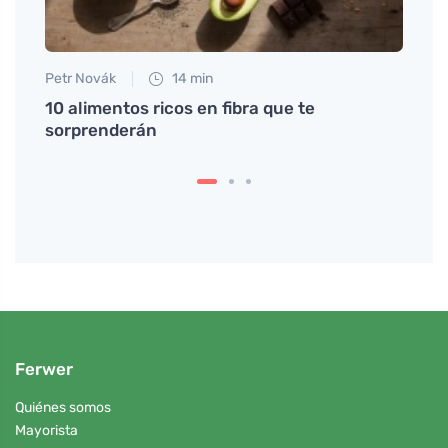
Petr Novák
14 min
Tomáš
la
10 alimentos ricos en fibra que te
Descu
sorprenderán
y obt
Ferwer
Quiénes somos
Mayorista