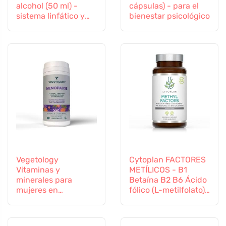
alcohol (50 ml) -
cápsulas) - para el
sistema linfático y
bienestar psicológico
vascular
Vegetology
Cytoplan FACTORES
Vitaminas y
METÍLICOS - B1
minerales para
Betaína B2 B6 Ácido
mujeres en
fólico (L-metilfolato)
transición, 60
Vitamina B12 y Zinc,
cápsulas
60 cápsulas