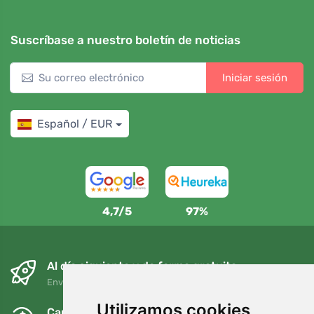
Suscríbase a nuestro boletín de noticias
Iniciar sesión
Español / EUR
4,7/5
97%
Al día siguiente y de forma gratuita
Envío gratuito para pedidos superiores a 95 EUR
Utilizamos cookies
Cambios y devoluciones gratuitos