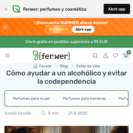
×
Ferwer: perfumes y cosmética
Abrir app
⚡
¡Descuento SUMMER ahora mismo!
×
SUMMER
Abrir app
Envío gratis en pedidos superiores a 95 EUR
0
Ferwer
Blog
Estilo de vida
Cómo ayudar a un alcohólico y evitar
la codependencia
Perfumes para mujer
Perfumes para hombres
Perfume
Tomáš Dvořák
8 min
21.8.2025