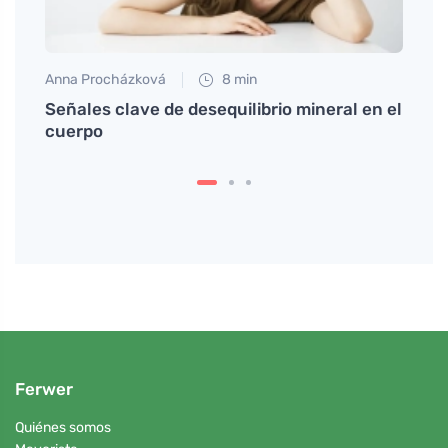
Anna Procházková
8 min
Petr N
cta
Señales clave de desequilibrio mineral en el
Los e
cuerpo
despe
ambi
Ferwer
Quiénes somos