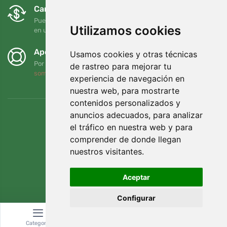
Cambios y devoluciones gratuitos
Puede devolver o cambiar su pedido en cualquier momento
Utilizamos cookies
en un plazo de 90 días
Apoyamos a Trees.org
Usamos cookies y otras técnicas
Por cada pedido plantamos un árbol. Leer más
Quiénes
de rastreo para mejorar tu
somos
.
experiencia de navegación en
nuestra web, para mostrarte
contenidos personalizados y
anuncios adecuados, para analizar
el tráfico en nuestra web y para
comprender de donde llegan
nuestros visitantes.
Aceptar
Configurar
© Topshelf s.r.o. Todos los derechos reservados.
Categoría
Buscar
Cesta