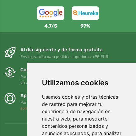
4,7/5
97%
Al día siguiente y de forma gratuita
Envío gratuito para pedidos superiores a 95 EUR
Cambios y devoluciones gratuitos
Puede devolver o cambiar su pedido en cualquier momento
Utilizamos cookies
en un plazo de 90 días
Apoyamos a Trees.org
Usamos cookies y otras técnicas
Por cada pedido plantamos un árbol. Leer más
Quiénes
de rastreo para mejorar tu
somos
.
experiencia de navegación en
nuestra web, para mostrarte
contenidos personalizados y
anuncios adecuados, para analizar