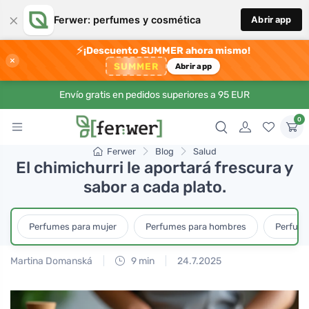
×
Ferwer: perfumes y cosmética
Abrir app
⚡
¡Descuento SUMMER ahora mismo!
×
SUMMER
Abrir app
Envío gratis en pedidos superiores a 95 EUR
0
Ferwer
Blog
Salud
El chimichurri le aportará frescura y
sabor a cada plato.
Perfumes para mujer
Perfumes para hombres
Perfume
Martina Domanská
9 min
24.7.2025