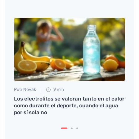
Petr Novák
9 min
Martin
Los electrolitos se valoran tanto en el calor
Defic
como durante el deporte, cuando el agua
silen
por sí sola no