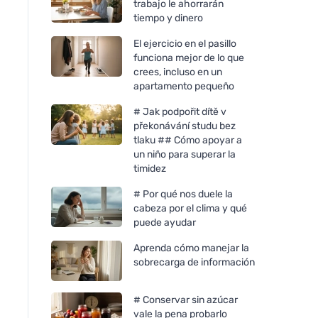
trabajo le ahorrarán
tiempo y dinero
El ejercicio en el pasillo
funciona mejor de lo que
crees, incluso en un
apartamento pequeño
# Jak podpořit dítě v
překonávání studu bez
tlaku ## Cómo apoyar a
un niño para superar la
timidez
# Por qué nos duele la
cabeza por el clima y qué
puede ayudar
Aprenda cómo manejar la
sobrecarga de información
# Conservar sin azúcar
vale la pena probarlo