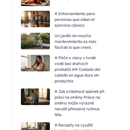
# Entrenamiento para
personas que odian el
ejercicio clásico
Un jardín sin mucho
mantenimiento es más
fácil de lo que crees
# Péče o vlasy v tvrdé
vodě bez drahých
produktů ## Cuidado del
cabello en agua dura sin
productos
# Jak zvládnout spánek při
práci na směny Práce na
směny může výrazně
narušit přirozený rytmus
těla
# Recepty na využití