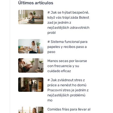
Últimos artículos
# Jak se hýbat bezpečně,
když vás trápí záda Bolest
zad je jedním z
nejčastějších zdravotních
probl
# Sistema funcional para
papeles y recibos paso a
paso
Manos secas por lavarse
con frecuencia y su
cuidado eficaz
# Jak zvládnout stres z
práce a nenést ho domů
Pracovní stres je jedním z
nejčastějších problémů
mo
Comidas frías para llevar al