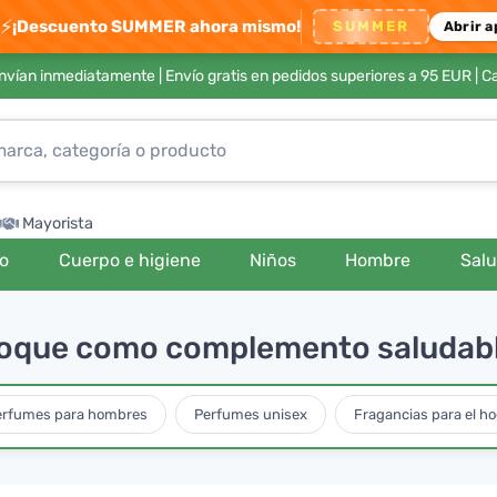
⚡
¡Descuento SUMMER ahora mismo!
SUMMER
Abrir a
envían inmediatamente |
Envío gratis en pedidos superiores a 95 EUR
| C
Mayorista
ro
Cuerpo e higiene
Niños
Hombre
Sal
coque como complemento saludabl
erfumes para hombres
Perfumes unisex
Fragancias para el ho