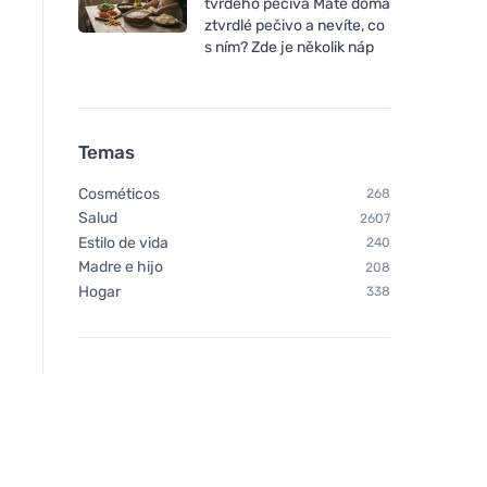
tvrdého pečiva Máte doma
ztvrdlé pečivo a nevíte, co
s ním? Zde je několik náp
Temas
Cosméticos
268
Salud
2607
Estilo de vida
240
Madre e hijo
208
Hogar
338