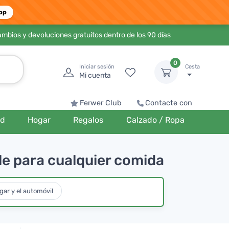
pp
ambios y devoluciones gratuitos dentro de los 90 días
0
Iniciar sesión
Cesta
Mi cuenta
Ferwer Club
Contacte con
ud
Hogar
Regalos
Calzado / Ropa
e para cualquier comida
gar y el automóvil