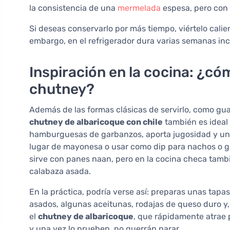
la consistencia de una
mermelada
espesa, pero con t
Si deseas conservarlo por más tiempo, viértelo calien
embargo, en el refrigerador dura varias semanas inc
Inspiración en la cocina: ¿c
chutney?
Además de las formas clásicas de servirlo, como guar
chutney de albaricoque con chile
también es ideal
hamburguesas de garbanzos, aporta jugosidad y un
lugar de mayonesa o usar como dip para nachos o ga
sirve con panes naan, pero en la cocina checa tambi
calabaza asada.
En la práctica, podría verse así: preparas unas tapa
asados, algunas aceitunas, rodajas de queso duro y,
el
chutney de albaricoque
, que rápidamente atrae 
y una vez lo prueben, no querrán parar.