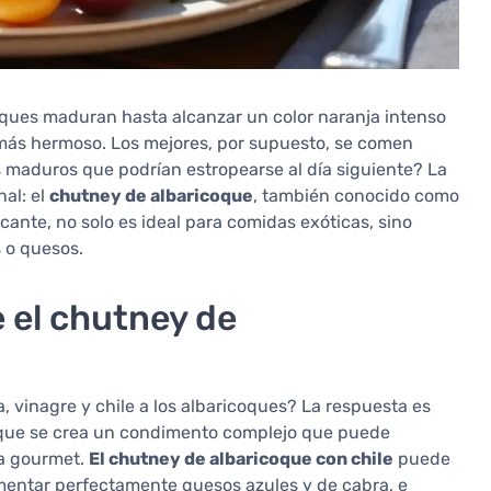
coques maduran hasta alcanzar un color naranja intenso
 más hermoso. Los mejores, por supuesto, se comen
s maduros que podrían estropearse al día siguiente? La
al: el
chutney de albaricoque
, también conocido como
picante, no solo es ideal para comidas exóticas, sino
 o quesos.
 el chutney de
, vinagre y chile a los albaricoques? La respuesta es
s que se crea un condimento complejo que puede
ia gourmet.
El chutney de albaricoque con chile
puede
mentar perfectamente quesos azules y de cabra, e