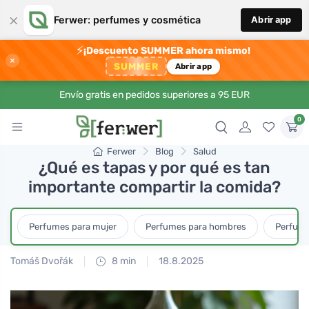
×
Ferwer: perfumes y cosmética
Abrir app
⚡
¡Descuento SUMMER ahora mismo!
×
SUMMER
Abrir app
Envío gratis en pedidos superiores a 95 EUR
0
Ferwer
Blog
Salud
¿Qué es tapas y por qué es tan
importante compartir la comida?
Perfumes para mujer
Perfumes para hombres
Perfume
Tomáš Dvořák
8 min
18.8.2025