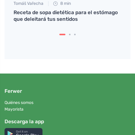
Tomáš Vařecha
8 min
Petr N
Receta de sopa dietética para el estómago
# Rec
que deleitará tus sentidos
core
Ferwer
Quiénes somos
Mayorista
Descarga la app
Get it on