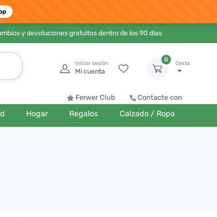
pp
ambios y devoluciones gratuitos dentro de los 90 días
0
Iniciar sesión
Cesta
Mi cuenta
Ferwer Club
Contacte con
ud
Hogar
Regalos
Calzado / Ropa