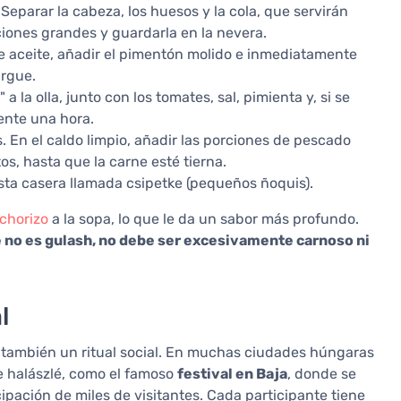
Separar la cabeza, los huesos y la cola, que servirán
ciones grandes y guardarla en la nevera.
 de aceite, añadir el pimentón molido e inmediatamente
argue.
 la olla, junto con los tomates, sal, pimienta y, si se
ente una hora.
. En el caldo limpio, añadir las porciones de pescado
s, hasta que la carne esté tierna.
asta casera llamada csipetke (pequeños ñoquis).
chorizo
a la sopa, lo que le da un sabor más profundo.
é no es gulash, no debe ser excesivamente carnoso ni
l
no también un ritual social. En muchas ciudades húngaras
 halászlé, como el famoso
festival en Baja
, donde se
cipación de miles de visitantes. Cada participante tiene