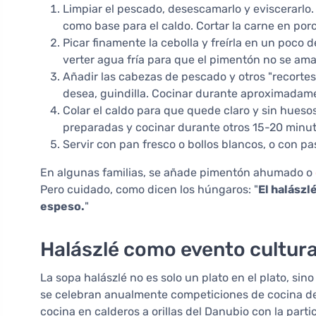
Limpiar el pescado, desescamarlo y eviscerarlo. 
como base para el caldo. Cortar la carne en por
Picar finamente la cebolla y freírla en un poco
verter agua fría para que el pimentón no se am
Añadir las cabezas de pescado y otros "recortes" a
desea, guindilla. Cocinar durante aproximadam
Colar el caldo para que quede claro y sin huesos
preparadas y cocinar durante otros 15-20 minuto
Servir con pan fresco o bollos blancos, o con p
En algunas familias, se añade pimentón ahumado o
Pero cuidado, como dicen los húngaros: "
El halászl
espeso.
"
Halászlé como evento cultura
La sopa halászlé no es solo un plato en el plato, si
se celebran anualmente competiciones de cocina de
cocina en calderos a orillas del Danubio con la parti