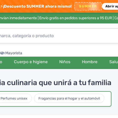
⚡
¡Descuento SUMMER ahora mismo!
SUMMER
Abrir a
envían inmediatamente |
Envío gratis en pedidos superiores a 95 EUR
| C
Mayorista
ro
Cuerpo e higiene
Niños
Hombre
Sal
 culinaria que unirá a tu familia
Perfumes unisex
Fragancias para el hogar y el automóvil