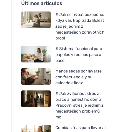
Últimos artículos
# Jak se hýbat bezpečně,
když vás trápí záda Bolest
zad je jedním z
nejčastějších zdravotních
probl
# Sistema funcional para
papeles y recibos paso a
paso
Manos secas por lavarse
con frecuencia y su
cuidado eficaz
# Jak zvládnout stres z
práce a nenést ho domů
Pracovní stres je jedním z
nejčastějších problémů
mo
Comidas frías para llevar al