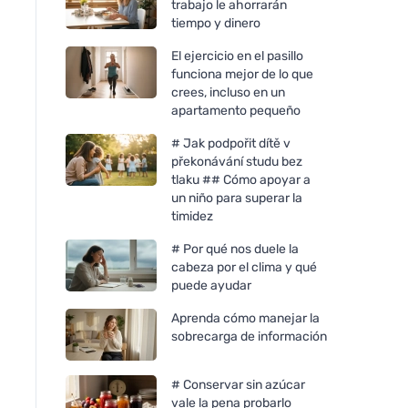
trabajo le ahorrarán
tiempo y dinero
El ejercicio en el pasillo
funciona mejor de lo que
crees, incluso en un
apartamento pequeño
# Jak podpořit dítě v
překonávání studu bez
tlaku ## Cómo apoyar a
un niño para superar la
timidez
# Por qué nos duele la
cabeza por el clima y qué
puede ayudar
Aprenda cómo manejar la
sobrecarga de información
# Conservar sin azúcar
vale la pena probarlo