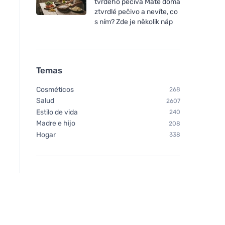
tvrdého pečiva Máte doma
ztvrdlé pečivo a nevíte, co
s ním? Zde je několik náp
Temas
Cosméticos
268
Salud
2607
Estilo de vida
240
Madre e hijo
208
Hogar
338