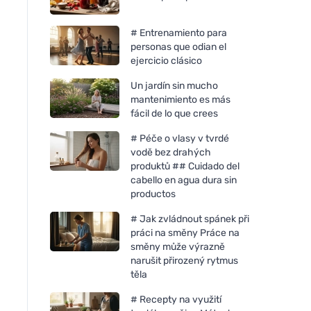
# Entrenamiento para
personas que odian el
ejercicio clásico
Un jardín sin mucho
mantenimiento es más
fácil de lo que crees
# Péče o vlasy v tvrdé
vodě bez drahých
produktů ## Cuidado del
cabello en agua dura sin
productos
# Jak zvládnout spánek při
práci na směny Práce na
směny může výrazně
narušit přirozený rytmus
těla
# Recepty na využití